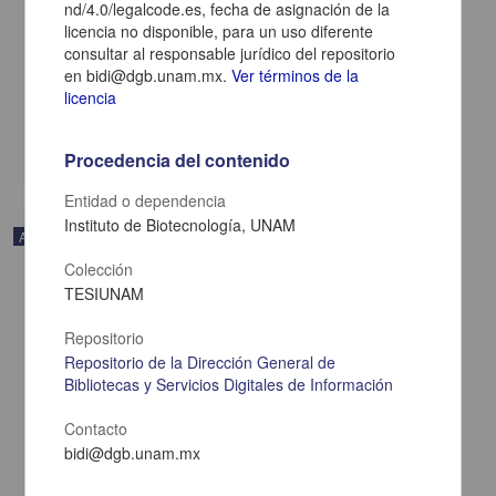
nd/4.0/legalcode.es, fecha de asignación de la
Estrada-Montiel , Jenny del Carmen; Ríos-Rodas, Liliana; Rangel-
licencia no disponible, para un uso diferente
Mendoza, Judith Andrea; Cedeño-Vázquez, José Rogelio; Urbina-
consultar al responsable jurídico del repositorio
Cardona , J. Nicolas; Zenteno-Ruiz, Claudia Elena - Instituto de
en bidi@dgb.unam.mx.
Ver términos de la
Biología, UNAM
2025-04-30
licencia
Biología y Química
share
Procedencia del contenido
Entidad o dependencia
Instituto de Biotecnología, UNAM
Artículo
Colección
TESIUNAM
Repositorio
Repositorio de la Dirección General de
Bibliotecas y Servicios Digitales de Información
Contacto
bidi@dgb.unam.mx