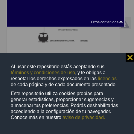
Otros contenidos
Traslocación de elementos potencialmente tóxicos (EPT"s) a
⨯
especies vegetales en residuos mineros: potencial de
fitorremediación
Al usar este repositorio estás aceptando sus
Yedra Utrera, Mariana
términos y condiciones de uso
, y te obligas a
2025
respetar los derechos expresados en las
licencias
Biología y Química
de cada página y de cada documento presentado.
share
Este repositorio utiliza cookies propias para
generar estadísticas, proporcionar sugerencias y
almacenar tus preferencias. Podrás deshabilitarlas
accediendo a la configuración de tu navegador.
Trabajo de grado
Conoce más en nuestro
aviso de privacidad.