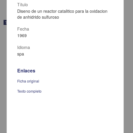
Título
Diseno de un reactor catalitico para la oxidacion
de anhidrido sulfuroso
Trabajo de grado
Fecha
1969
Idioma
spa
Enlaces
Ficha original
Texto completo
Aplicacion del diseño de experimentos en la galvanoplastia
Galvan Uriarte, Pedro S.
1969
Biología y Química