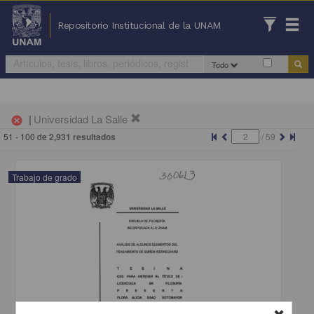
Repositorio Institucional de la UNAM
Todo
|
Universidad La Salle
cancel
51 - 100 de
2,931 resultados
/
59
Trabajo de grado