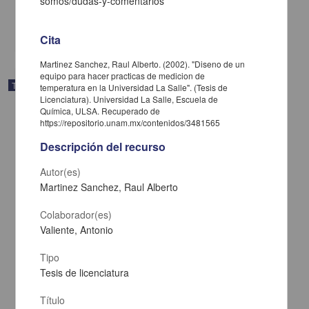
somos/dudas-y-comentarios
Biología y Química
share
Cita
Martinez Sanchez, Raul Alberto. (2002). "Diseno de un
equipo para hacer practicas de medicion de
Trabajo de grado
temperatura en la Universidad La Salle". (Tesis de
Licenciatura). Universidad La Salle, Escuela de
Química, ULSA. Recuperado de
https://repositorio.unam.mx/contenidos/3481565
Descripción del recurso
Autor(es)
Martinez Sanchez, Raul Alberto
Colaborador(es)
Valiente, Antonio
Tipo
Tesis de licenciatura
Analisis de las presiones del agua en el nucleo impermeable de la
Presa Falcon, Tamaulipas
Título