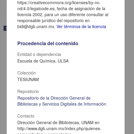
https://creativecommons.org/licenses/by-nc-
share
nd/4.0/legalcode.es, fecha de asignación de la
licencia 2002, para un uso diferente consultar al
responsable jurídico del repositorio en
bidi@dgb.unam.mx.
Ver términos de la licencia
Trabajo de grado
Procedencia del contenido
Entidad o dependencia
Escuela de Química, ULSA
Colección
TESIUNAM
Repositorio
Repositorio de la Dirección General de
Bibliotecas y Servicios Digitales de Información
Contacto
Validacion del proceso de llenado simulado simultaneo en lineas
de produccion de polvo esteriles
Dirección General de Bibliotecas, UNAM en
Roussell Martinez, Hugo
http://www.dgb.unam.mx/index.php/quienes-
2003