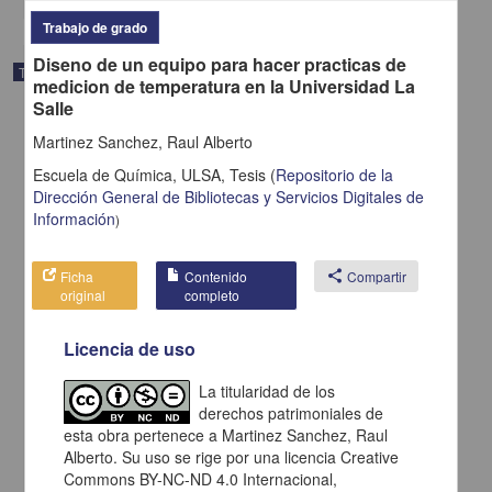
Trabajo de grado
Diseno de un equipo para hacer practicas de
Trabajo de grado
medicion de temperatura en la Universidad La
Salle
Martinez Sanchez, Raul Alberto
Escuela de Química, ULSA,
Tesis
(
Repositorio de la
Dirección General de Bibliotecas y Servicios Digitales de
Información
)
Ficha
Contenido
share
Compartir
original
completo
Licencia de uso
La titularidad de los
La administración de propiedad en condominio de inmuebles para
derechos patrimoniales de
el Distrito Federal
esta obra pertenece a Martinez Sanchez, Raul
Barrios Fletes, Gerardo
2003
Alberto. Su uso se rige por una licencia Creative
Ciencias Sociales y Económicas
Commons BY-NC-ND 4.0 Internacional,