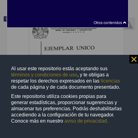
Trabajo de grado
Otros contenidos
⨯
Al usar este repositorio estás aceptando sus
términos y condiciones de uso
, y te obligas a
respetar los derechos expresados en las
licencias
de cada página y de cada documento presentado.
Este repositorio utiliza cookies propias para
generar estadísticas, proporcionar sugerencias y
almacenar tus preferencias. Podrás deshabilitarlas
Manual de organizacion y procedimientos para la Escuela de
Contaduria y Administracion en una institucion de educacion
accediendo a la configuración de tu navegador.
superior
Conoce más en nuestro
aviso de privacidad.
Cisneros Perez, Maria de la Luz
2002
Ciencias Sociales y Económicas