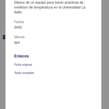
Hernandez Romero, Gerardo Francisco
Diseno de un equipo para hacer practicas de
2003
medicion de temperatura en la Universidad La
Ingenierías
Salle
share
Fecha
2002
Idioma
Trabajo de grado
spa
Enlaces
Ficha original
Texto completo
El contrato consigo mismo o autocontrato