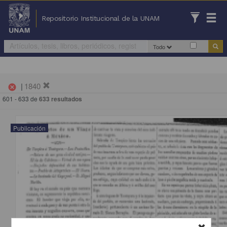
Repositorio Institucional de la UNAM
Todo
|
1840
cancel
601 - 633 de
633 resultados
Publicación