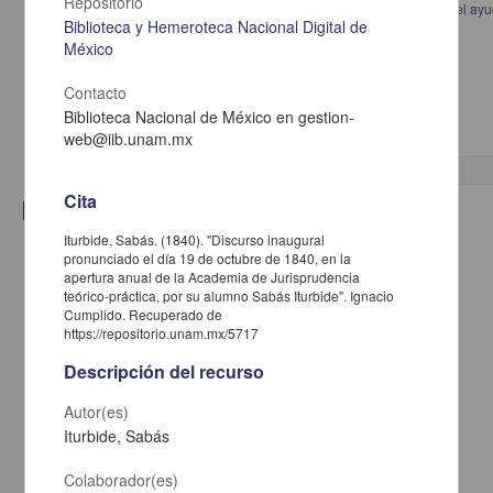
Repositorio
Discurso pronunciado en México el día 27 de setiembre de 1840, por el ayu
Biblioteca y Hemeroteca Nacional Digital de
plana mayor del ejército, Manuel Micheltorena
México
Micheltorena, Manuel - A. Diaz
1840
Multidisciplina
Contacto
Biblioteca Nacional de México en gestion-
web@iib.unam.mx
Cita
Publicación
Iturbide, Sabás. (1840). "Discurso inaugural
pronunciado el día 19 de octubre de 1840, en la
apertura anual de la Academia de Jurisprudencia
teórico-práctica, por su alumno Sabás Iturbide". Ignacio
Cumplido. Recuperado de
https://repositorio.unam.mx/5717
Descripción del recurso
Autor(es)
Iturbide, Sabás
Colaborador(es)