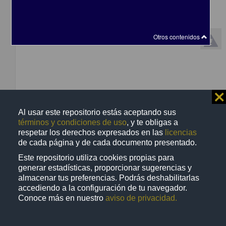
Otros contenidos
⨯
Teoría para el manejo del sable a caballo
Al usar este repositorio estás aceptando sus
Arista, Mariano - Impreso por Juan Ojeda
términos y condiciones de uso
, y te obligas a
1840
respetar los derechos expresados en las
licencias
Multidisciplina
de cada página y de cada documento presentado.
Este repositorio utiliza cookies propias para
generar estadísticas, proporcionar sugerencias y
almacenar tus preferencias. Podrás deshabilitarlas
accediendo a la configuración de tu navegador.
Registro de colección universitaria
Conoce más en nuestro
aviso de privacidad.