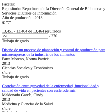
Facetas:
Repositorio: Repositorio de la Dirección General de Bibliotecas y
Servicios Digitales de Información
Año de producción: 2013
q: *:*
13,451 - 13,464 de
13,464 resultados
/
270
Trabajo de grado
Diseño de un proceso de planeación y control de producción para
microempresas de la industria de los alimentos
Parra Moreno, Norma Patricia
2013
Ciencias Sociales y Económicas
share
Trabajo de grado
Correlación entre gravedad de la enfermedad, funcionalidad y
calidad de vida en pacientes con esclerodermia
Maldonado García, Cindy
2013
Medicina y Ciencias de la Salud
share