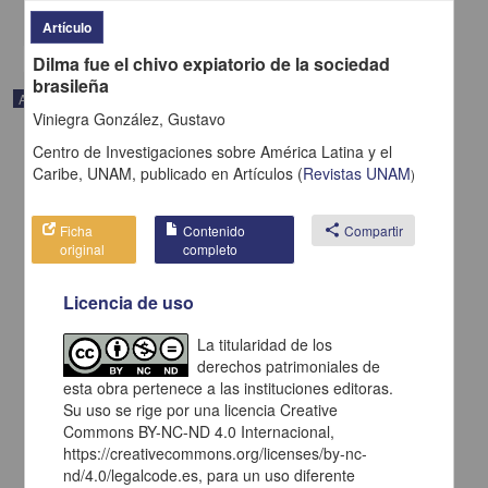
share
Artículo
Dilma fue el chivo expiatorio de la sociedad
brasileña
Artículo
Viniegra González, Gustavo
Centro de Investigaciones sobre América Latina y el
Caribe, UNAM,
publicado en
Artículos
(
Revistas UNAM
)
Ficha
Contenido
share
Compartir
original
completo
Licencia de uso
La titularidad de los
derechos patrimoniales de
esta obra pertenece a las instituciones editoras.
Su uso se rige por una licencia Creative
Costa Rica nunca ha tenido una producción poética como ahora
Commons BY-NC-ND 4.0 Internacional,
Corrales Arias, Adriano - Centro de Investigaciones sobre América
https://creativecommons.org/licenses/by-nc-
Latina y el Caribe, UNAM
nd/4.0/legalcode.es, para un uso diferente
2021-02-05