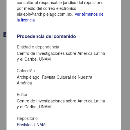
consultar al responsable jurídico del repositorio
Multidisciplina
por medio del correo electrónico
share
elaleph@archipielago.com.mx.
Ver términos de
la licencia
Artículo
Procedencia del contenido
Entidad o dependencia
Centro de Investigaciones sobre América Latina
y el Caribe, UNAM
Colección
Archipiélago. Revista Cultural de Nuestra
América
Editor
Centro de Investigaciones sobre América Latina
y el Caribe, UNAM
Repositorio
Esplendor y ceniza
Revistas UNAM
Calvo, Guadi - Centro de Investigaciones sobre América Latina y el