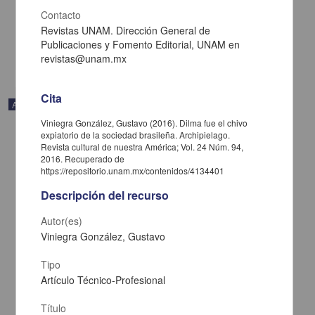
Caribe, UNAM
Contacto
2021-02-05
Multidisciplina
Revistas UNAM. Dirección General de
Publicaciones y Fomento Editorial, UNAM en
share
revistas@unam.mx
Cita
Artículo
Viniegra González, Gustavo (2016). Dilma fue el chivo
expiatorio de la sociedad brasileña. Archipielago.
Revista cultural de nuestra América; Vol. 24 Núm. 94,
2016. Recuperado de
https://repositorio.unam.mx/contenidos/4134401
Descripción del recurso
Autor(es)
Viniegra González, Gustavo
Tipo
Artículo Técnico-Profesional
Título
Esa rareza de tener el pasado enfrente