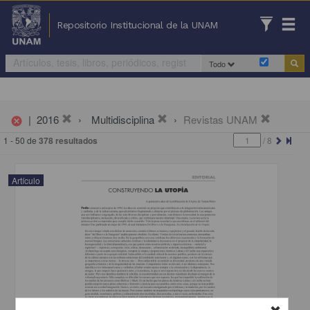
Repositorio Institucional de la UNAM
Todo
|
2016
Multidisciplina
Revistas UNAM
cancel
1 - 50 de
378 resultados
/
8
Artículo