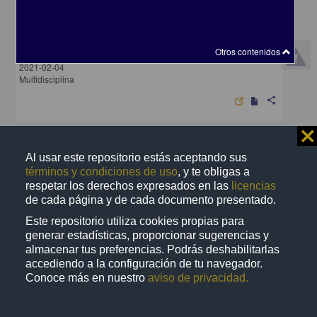
Unión Centroamericana
Archipiélago, Editorial - Centro de Investigaciones sobre América
Otros contenidos
Latina y el Caribe, UNAM
2021-02-04
Multidisciplina
share
⨯
Artículo
Al usar este repositorio estás aceptando sus
términos y condiciones de uso
, y te obligas a
respetar los derechos expresados en las
licencias
de cada página y de cada documento presentado.
Este repositorio utiliza cookies propias para
generar estadísticas, proporcionar sugerencias y
almacenar tus preferencias. Podrás deshabilitarlas
accediendo a la configuración de tu navegador.
Conoce más en nuestro
aviso de privacidad.