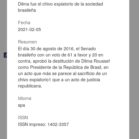
Dilma fue el chivo expiatorio de la sociedad
Payeras, Javier - Centro de Investigaciones sobre América Latina y
brasileña
el Caribe, UNAM
2021-02-05
Multidisciplina
Fecha
2021-02-05
share
Resumen
El día 30 de agosto de 2016, el Senado
brasileño con un voto de 61 a favor y 20 en
Artículo
contra, aprobó la destitución de Dilma Roussef
como Presidente de la República de Brasil, en
un acto que más se parece al sacrificio de un
chivo expiatorio1 que a un acto de justicia
republicana.
Idioma
spa
ISSN
ISSN impreso: 1402-3357