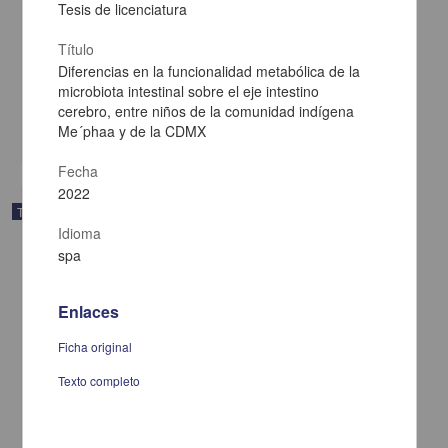
Tesis de licenciatura
Análisis funcional y tratamiento de conductas problema en
personas diagnosticadas con parálisis cerebral
Título
Rojas Rendón, Reyna Rosa Leonor
Diferencias en la funcionalidad metabólica de la
2025
microbiota intestinal sobre el eje intestino
Ciencias Sociales y Económicas,Medicina y Ciencias de la Salud
cerebro, entre niños de la comunidad indígena
Me´phaa y de la CDMX
share
Fecha
2022
Trabajo de grado
Idioma
spa
Enlaces
Ficha original
Texto completo