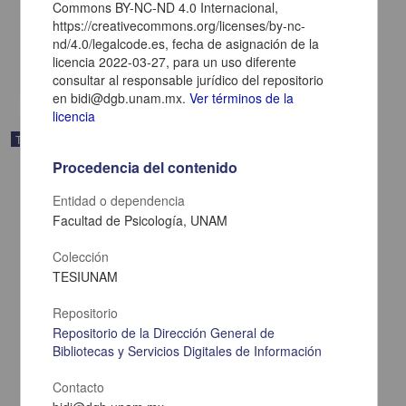
Commons BY-NC-ND 4.0 Internacional,
Otero Toledo, Francisco Samuel
2025
https://creativecommons.org/licenses/by-nc-
Ciencias Sociales y Económicas,Medicina y Ciencias de la Salud
nd/4.0/legalcode.es, fecha de asignación de la
licencia 2022-03-27, para un uso diferente
share
consultar al responsable jurídico del repositorio
en bidi@dgb.unam.mx.
Ver términos de la
licencia
Trabajo de grado
Procedencia del contenido
Entidad o dependencia
Facultad de Psicología, UNAM
Colección
TESIUNAM
Repositorio
Repositorio de la Dirección General de
Bibliotecas y Servicios Digitales de Información
Contacto
El pensamiento subjuntivo en la narrativa de "El Nuevo Cine