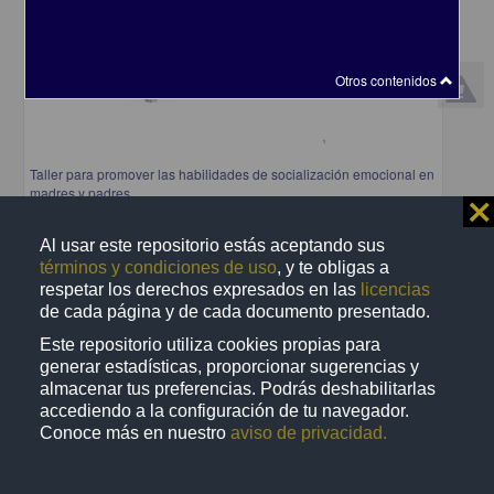
Otros contenidos
Taller para promover las habilidades de socialización emocional en
madres y padres
⨯
Caiceros Sahagún, Andrea Janeth; Luna Pérez, Beatriz Adriana
2025
Al usar este repositorio estás aceptando sus
Ciencias Sociales y Económicas,Medicina y Ciencias de la Salud
términos y condiciones de uso
, y te obligas a
share
respetar los derechos expresados en las
licencias
de cada página y de cada documento presentado.
Este repositorio utiliza cookies propias para
generar estadísticas, proporcionar sugerencias y
Trabajo de grado
almacenar tus preferencias. Podrás deshabilitarlas
accediendo a la configuración de tu navegador.
Conoce más en nuestro
aviso de privacidad.