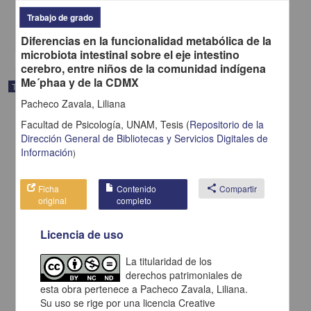
Ciencias Sociales y Económicas,Medicina y Ciencias de la Salud
Trabajo de grado
share
Diferencias en la funcionalidad metabólica de la
microbiota intestinal sobre el eje intestino
cerebro, entre niños de la comunidad indígena
Me´phaa y de la CDMX
Trabajo de grado
Pacheco Zavala, Liliana
Facultad de Psicología, UNAM,
Tesis
(
Repositorio de la
Dirección General de Bibliotecas y Servicios Digitales de
Información
)
Ficha
Contenido
share
Compartir
original
completo
Licencia de uso
La titularidad de los
derechos patrimoniales de
esta obra pertenece a Pacheco Zavala, Liliana.
Intervención grupal cognitivo-conductual para mejorar el apoyo
social en tratamiento residencial por consumo de alcohol
Su uso se rige por una licencia Creative