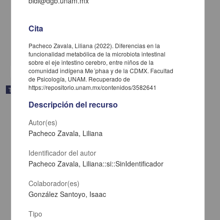
bidi@dgb.unam.mx
Mexicano": una revisión de perspectivas psicosociales y culturales
Hernández Gasca, Ingrid; Mora Hernández César Javier
2025
Cita
Ciencias Sociales y Económicas,Medicina y Ciencias de la Salud
Pacheco Zavala, Liliana (2022). Diferencias en la
share
funcionalidad metabólica de la microbiota intestinal
sobre el eje intestino cerebro, entre niños de la
comunidad indígena Me´phaa y de la CDMX. Facultad
de Psicología, UNAM. Recuperado de
https://repositorio.unam.mx/contenidos/3582641
Trabajo de grado
Descripción del recurso
Autor(es)
Pacheco Zavala, Liliana
Identificador del autor
Pacheco Zavala, Liliana::si::SinIdentificador
Colaborador(es)
González Santoyo, Isaac
Tipo