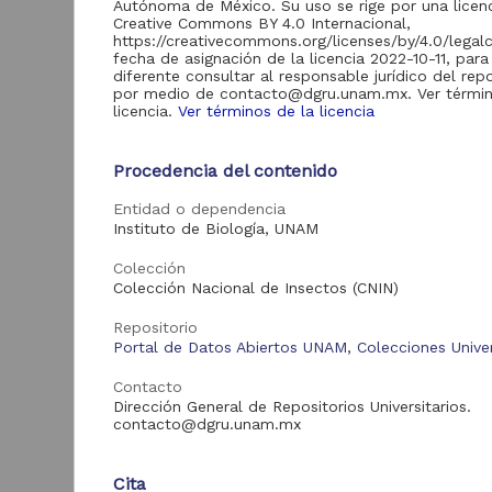
Autónoma de México. Su uso se rige por una licen
8,626
Colecciones
Creative Commons BY 4.0 Internacional,
Universitarias
https://creativecommons.org/licenses/by/4.0/legal
fecha de asignación de la licencia 2022-10-11, para
Revistas UNAM
3,129
diferente consultar al responsable jurídico del repo
por medio de contacto@dgru.unam.mx. Ver términ
Repositorio del
licencia.
Ver términos de la licencia
Instituto de
Investigaciones
693
Jurídicas "RU
Jurídicas"
Procedencia del contenido
"
Mi
Repositorio Memoria
Entidad o dependencia
Institucional del
Instituto de Biología, UNAM
Centro de
D
121
Investigaciones sobre
I
Colección
América del Norte
(
Colección Nacional de Insectos (CNIN)
"MiCISAN"
B
Repositorio de la
Repositorio
Dirección General de
Portal de Datos Abiertos UNAM, Colecciones Univer
Cómputo y de
Tecnologías de
99
Contacto
Información y
Dirección General de Repositorios Universitarios.
Comunicación "RU-
contacto@dgru.unam.mx
TIC"
Repositorio del
Instituto de
Cita