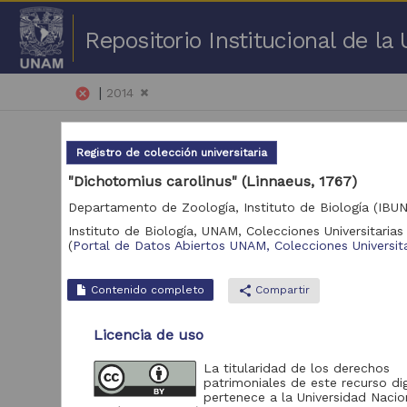
Repositorio Institucional de l
|
cancel
2014
Registro de colección universitaria
"Dichotomius carolinus" (Linnaeus, 1767)
Departamento de Zoología, Instituto de Biología (IBU
Instituto de Biología, UNAM,
Colecciones Universitarias 
26,
(
Portal de Datos Abiertos UNAM, Colecciones Universita
Repositorio
Contenido completo
share
Compartir
Repositorio de la
Dirección General de
Licencia de uso
Bibliotecas y
13,912
Servicios Digitales de
Información
La titularidad de los derechos
patrimoniales de este recurso dig
Portal de Datos
pertenece a la Universidad Nacio
Abiertos UNAM,