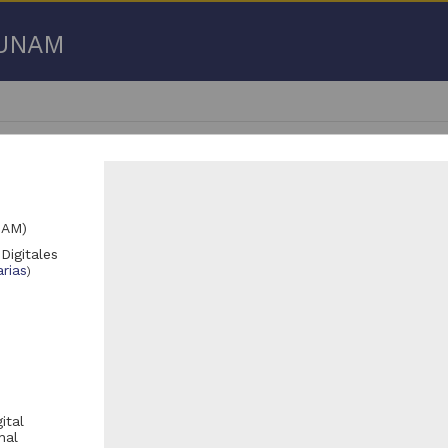
a UNAM
NAM)
Digitales
701 - 26,750 de
26,866 resultados
rias
)
Registro de colección universitaria
Registro de colección universitaria
ital
nal