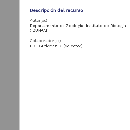
Investigaciones
64
Bibliotecológicas y
de la Información
Descripción del recurso
"IIBI UNAM"
Autor(es)
ver más
Departamento de Zoología, Instituto de Biología
(IBUNAM)
Colaborador(es)
Acervo
I. G. Gutiérrez C. (colector)
Tipo
Tesis
13,912
Registro de colección biológica
Colecciones
Universitarias
8,626
Título
Digitales
"Dichotomius carolinus" (Linnaeus, 1767)
"
Artículos
3,129
Idioma
Publicaciones del IIJ
362
spa
D
Videoteca Jurídica
I
241
Virtual
(
Enlaces
B
Revista Digital
99
Universitaria
Texto completo
Publicaciones del
94