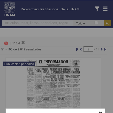
Repositorio Institucional de la UNAM
Todo
|
1924
cancel
51 - 100 de
2,017 resultados
/
41
Publicación periódica