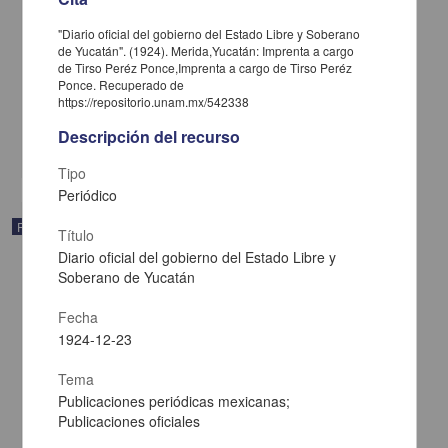
"Diario oficial del gobierno del Estado Libre y Soberano
de Yucatán". (1924). Merida,Yucatán: Imprenta a cargo
Periódico oficial del Gobierno del Estado libre y soberano de
de Tirso Peréz Ponce,Imprenta a cargo de Tirso Peréz
Tamaulipas
Ponce. Recuperado de
1924-12-20
https://repositorio.unam.mx/542338
Multidisciplina
Descripción del recurso
share
Tipo
Periódico
Publicación
Título
Diario oficial del gobierno del Estado Libre y
Soberano de Yucatán
Fecha
1924-12-23
Tema
Publicaciones periódicas mexicanas;
Publicaciones oficiales