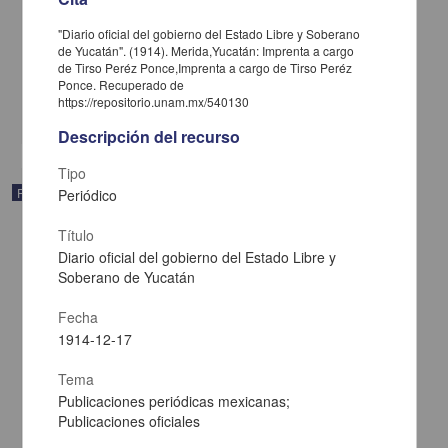
"Diario oficial del gobierno del Estado Libre y Soberano
El Abogado cristiano ilustrado
de Yucatán". (1914). Merida,Yucatán: Imprenta a cargo
1914-12-17
de Tirso Peréz Ponce,Imprenta a cargo de Tirso Peréz
Multidisciplina
Ponce. Recuperado de
https://repositorio.unam.mx/540130
share
Descripción del recurso
Tipo
Publicación periódica
Periódico
Título
Diario oficial del gobierno del Estado Libre y
Soberano de Yucatán
Fecha
1914-12-17
Tema
Publicaciones periódicas mexicanas;
Publicaciones oficiales