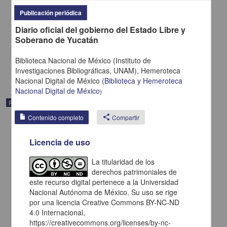
Publicación periódica
El Pueblo
Diario oficial del gobierno del Estado Libre y
1914-12-17
Soberano de Yucatán
Multidisciplina
Biblioteca Nacional de México (Instituto de
share
Investigaciones Bibliográficas, UNAM),
Hemeroteca
Nacional Digital de México
(
Biblioteca y Hemeroteca
Nacional Digital de México
)
Publicación periódica
Contenido completo
share
Compartir
Licencia de uso
La titularidad de los
derechos patrimoniales de
este recurso digital pertenece a la Universidad
Nacional Autónoma de México. Su uso se rige
por una licencia Creative Commons BY-NC-ND
4.0 Internacional,
https://creativecommons.org/licenses/by-nc-