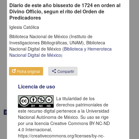
Diario de este año bissexto de 1724 en orden al
Divino Officio, segun el rito del Orden de
Predicadores
Iglesia Católica
Biblioteca Nacional de México (Instituto de
Investigaciones Bibliográficas, UNAM),
Biblioteca
Nacional Digital de México
(
Biblioteca y Hemeroteca
Nacional Digital de México
Ordo recitandi Officium Divinum missasque celebrandi iuxta ritvm
)
breviarij missalisque romani... pro anno 1723
Iglesia Católica - Apud Haeredes Viduae Michaelis de Rivera
Ficha original
share
Compartir
1723
Multidisciplina
Licencia de uso
share
La titularidad de los
derechos patrimoniales de
este recurso digital pertenece a la Universidad
Publicación
Nacional Autónoma de México. Su uso se rige
por una licencia Creative Commons BY-NC-ND
4.0 Internacional,
https://creativecommons.org/licenses/by-nc-