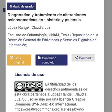
Trabajo de grado
Trabajo de grado
Diagnostico y tratamiento de alteraciones
psicosomaticas en : histeria y psicosis
López Rangel, Claudia Luz
Facultad de Odontología, UNAM,
Tesis
(
Repositorio de la
Dirección General de Bibliotecas y Servicios Digitales de
Información
)
Ficha
Contenido
share
Compartir
original
completo
Licencia de uso
La jurisprudencia de los tribunales administrativos naturaleza
La titularidad de los
juridica de excepcion
derechos patrimoniales de
Estrada Reyes, Alejandro Francisco
esta obra pertenece a López Rangel, Claudia
2001
Luz. Su uso se rige por una licencia Creative
Ciencias Sociales y Económicas
Commons BY-NC-ND 4.0 Internacional,
https://creativecommons.org/licenses/by-nc-
share