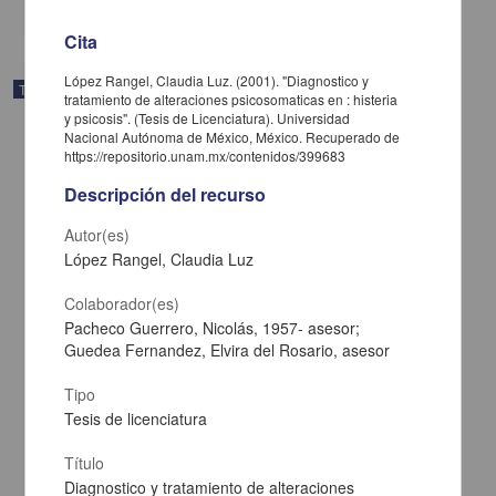
Cita
López Rangel, Claudia Luz. (2001). "Diagnostico y
Trabajo de grado
tratamiento de alteraciones psicosomaticas en : histeria
y psicosis". (Tesis de Licenciatura). Universidad
Nacional Autónoma de México, México. Recuperado de
https://repositorio.unam.mx/contenidos/399683
Descripción del recurso
Autor(es)
López Rangel, Claudia Luz
Colaborador(es)
Pacheco Guerrero, Nicolás, 1957- asesor;
Guedea Fernandez, Elvira del Rosario, asesor
Tipo
Necesidades educativas especiales y violencia en la familia
Tesis de licenciatura
Segovia Hernandez
Ramirez Vargas, Viviana
Título
2001
Diagnostico y tratamiento de alteraciones
Ciencias Sociales y Económicas