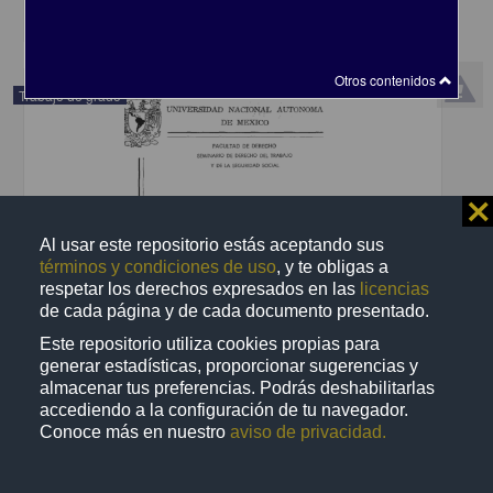
share
Otros contenidos
Trabajo de grado
⨯
Al usar este repositorio estás aceptando sus
términos y condiciones de uso
, y te obligas a
respetar los derechos expresados en las
licencias
de cada página y de cada documento presentado.
Este repositorio utiliza cookies propias para
generar estadísticas, proporcionar sugerencias y
almacenar tus preferencias. Podrás deshabilitarlas
accediendo a la configuración de tu navegador.
Ineficacia del aviso de despido y propuesta de modificaciones a la
Conoce más en nuestro
aviso de privacidad.
Ley federal del trabajo para mejorar su aplicacion
Gomez Torres, Pedro
2001