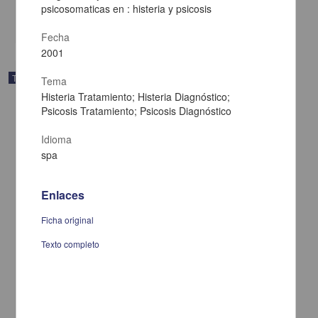
psicosomaticas en : histeria y psicosis
share
Fecha
2001
Trabajo de grado
Tema
Histeria Tratamiento; Histeria Diagnóstico;
Psicosis Tratamiento; Psicosis Diagnóstico
Idioma
spa
Enlaces
Ficha original
Texto completo
Rediseño de un concepto de comunicacion interna : revista Bigs
Rosales Villa, Luis Fernando
2001