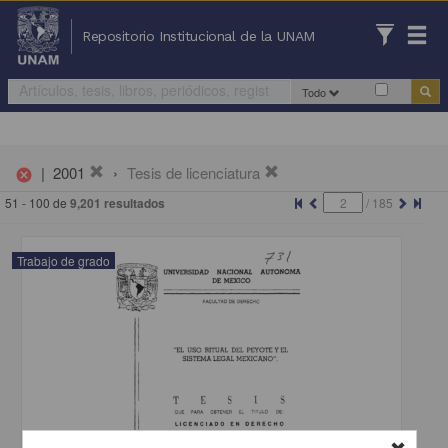
Repositorio Institucional de la UNAM
Todo
|
2001
Tesis de licenciatura
cancel
51 - 100 de
9,201 resultados
/
185
Trabajo de grado