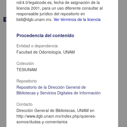
nd/4.0/legalcode.es, fecha de asignación de la
licencia 2001, para un uso diferente consultar al
responsable jurídico del repositorio en
bidi@dgb.unam.mx.
Ver términos de la licencia
Trabajo de grado
Procedencia del contenido
Entidad o dependencia
Facultad de Odontología, UNAM
Colección
TESIUNAM
Repositorio
Repositorio de la Dirección General de
Bibliotecas y Servicios Digitales de Información
Relaciones bilaterales Mexico-India de 1951 a 2000
Contacto
Ruelas Valdes, Diana Maria
Dirección General de Bibliotecas, UNAM en
2001
http://www.dgb.unam.mx/index.php/quienes-
Ciencias Sociales y Económicas
somos/dudas-y-comentarios
share