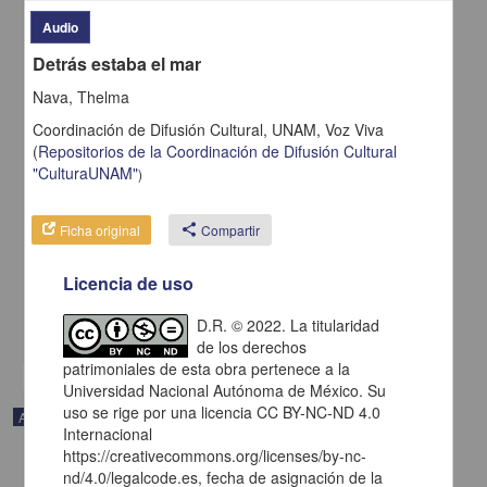
Audio
Detrás estaba el mar
Nava, Thelma
Coordinación de Difusión Cultural, UNAM,
Voz Viva
(
Repositorios de la Coordinación de Difusión Cultural
"CulturaUNAM"
)
Voices of Mexico 35, April-June, 1996. 35, April-June, 1996
Anónimo - Centro de Investigaciones sobre América del Norte,
Ficha original
share
Compartir
UNAM
1996
Licencia de uso
Artes y Humanidades
Dashner Monk, Heather (Traducción); García Ascot, Soren (
Diseño
)
D.R. © 2022. La titularidad
share
de los derechos
patrimoniales de esta obra pertenece a la
Universidad Nacional Autónoma de México. Su
uso se rige por una licencia CC BY-NC-ND 4.0
Artículo
Internacional
https://creativecommons.org/licenses/by-nc-
nd/4.0/legalcode.es, fecha de asignación de la