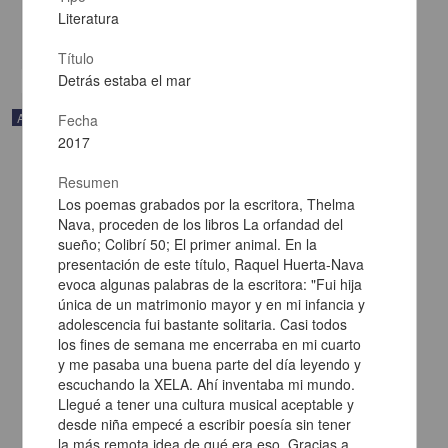
drenaje, viviendas
Literatura
share
Título
Detrás estaba el mar
Artículo
Fecha
2017
Resumen
Los poemas grabados por la escritora, Thelma
Nava, proceden de los libros La orfandad del
sueño; Colibrí 50; El primer animal. En la
presentación de este título, Raquel Huerta-Nava
evoca algunas palabras de la escritora: "Fui hija
única de un matrimonio mayor y en mi infancia y
adolescencia fui bastante solitaria. Casi todos
los fines de semana me encerraba en mi cuarto
y me pasaba una buena parte del día leyendo y
escuchando la XELA. Ahí inventaba mi mundo.
Llegué a tener una cultura musical aceptable y
El epitelio pigmentario retiniano como componente de la barrera
desde niña empecé a escribir poesía sin tener
hematoretiniana: implicación en la retinopatía diabética
la más remota idea de qué era eso. Gracias a