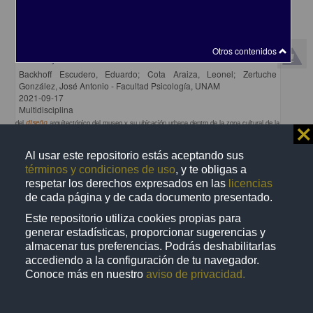
Caracol, Centro Científico y Cultural de Ensenada: un espacio para
Otros contenidos
disfrutar y crecer descubriendo
Backhoff Escudero, Eduardo; Cota Araiza, Leonel; Zertuche
González, José Antonio - Facultad Psicología, UNAM
2021-09-17
Multidisciplina
del
diseño
arquitectónico del museo y su ubicación urbana dentro de la zona cultural de la
⨯
ciudad de Ensenada
share
Al usar este repositorio estás aceptando sus
términos y condiciones de uso
, y te obligas a
respetar los derechos expresados en las
licencias
de cada página y de cada documento presentado.
Video
Este repositorio utiliza cookies propias para
generar estadísticas, proporcionar sugerencias y
almacenar tus preferencias. Podrás deshabilitarlas
accediendo a la configuración de tu navegador.
Conoce más en nuestro
aviso de privacidad.