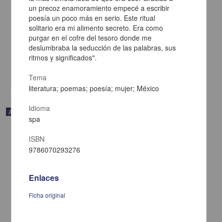
Colette Thebault, Stephanie - Coordinación de Universidad Abierta,
un precoz enamoramiento empecé a escribir
Innovación Educativa y Educación a Distancia, UNAM; Dirección
poesía un poco más en serio. Este ritual
General de Cómputo y de Tecnologías de Información y
Comunicación, UNAM
solitario era mi alimento secreto. Era como
2011-03-01
purgar en el cofre del tesoro donde me
Multidisciplina
deslumbraba la seducción de las palabras, sus
y bastones, y sus conexiones nerviosas que captan luz y la convierten en impulsos
ritmos y significados".
nerviosos
eléctricos
share
Tema
literatura; poemas; poesía; mujer; México
Idioma
Artículo
spa
ISBN
9786070293276
Enlaces
Ficha original