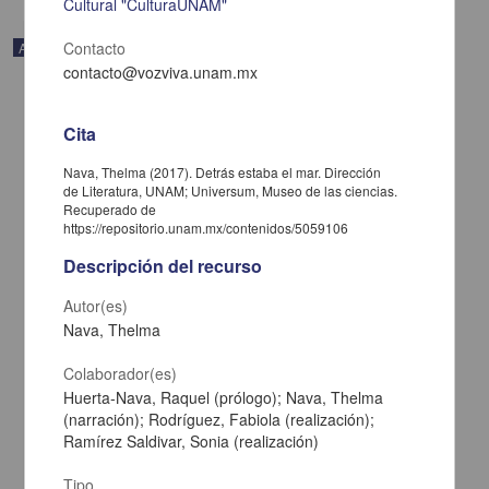
Cultural "CulturaUNAM"
Contacto
Artículo
contacto@vozviva.unam.mx
Cita
Nava, Thelma (2017). Detrás estaba el mar. Dirección
de Literatura, UNAM; Universum, Museo de las ciencias.
Recuperado de
https://repositorio.unam.mx/contenidos/5059106
Descripción del recurso
Autor(es)
Nava, Thelma
Macroscopic diagnosis of drug use risks in Mexico
Colaborador(es)
García Aurrecoechea, Valeriano Raúl; Rodríguez Kuri, Solveig
Huerta-Nava, Raquel (prólogo); Nava, Thelma
Erendira; Córdova Alcaráz, Alberto Javier; Fernández Cáceres,
(narración); Rodríguez, Fabiola (realización);
María del Carmen - Facultad de Psicología, UNAM
Ramírez Saldivar, Sonia (realización)
2016-09-01
Artes y Humanidades
Tipo
de servicios de salud, viviendas con agua y energía
eléctrica
, viviendas con servicio de