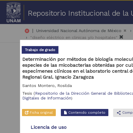
Repositorio Institucional de l
|
cancel
Universidad Nacional Autónoma de México
"diseño eléctrico en clinicas y/o hospitales"
Trabajo de grado
Determinación por métodos de biología molecul
especies de las micobacterias obtenidas por cul
especímenes clínicos en el laboratorio central d
Regional Gral. Ignacio Zaragoza
51 
Santos Montero, Rosilda
Tesis
(
Repositorio de la Dirección General de Biblioteca
Repositorio
Digitales de Información
)
Tra
Repositorio de la
1,783
Dirección General de
Ficha original
Contenido completo
share
Compa
Bibliotecas y
Servicios Digitales de
Licencia de uso
Información