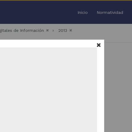
Inicio
Normatividad
igitales de Información
2013
Todo
/
36
Trabajo de grado