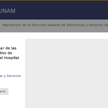
a UNAM
Repositorio de la Dirección General de Bibliotecas y Servicios D
ar de las
tivo de
el Hospital
- 100 de
1,783 resultados
s y Servicios
bajo de grado
Trabajo de grado
rtir