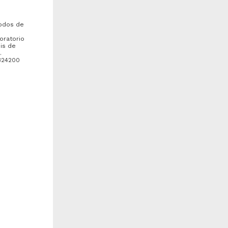
bajo de grado
Trabajo de grado
todos de
s
oratorio
sis de
.
/324200
Bulmaro
erfil clínico-epidemiológico
Frecuencia, características
e pacientes con
clínicas, paraclínicas y
xacerbación de enfermedad
evolución de causas...
 de las
ulmonar...
vo de
ruz Hernandez, Andres
Fernández Soto, José
 Hospital
013
Roberto
edicina y Ciencias de la
2013