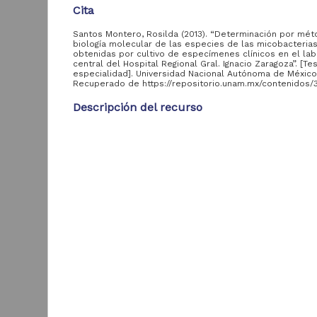
Cita
Tesis de doctorado
30
Tra
Santos Montero, Rosilda (2013). “Determinación por mé
biología molecular de las especies de las micobacteria
obtenidas por cultivo de especímenes clínicos en el lab
central del Hospital Regional Gral. Ignacio Zaragoza”. [Te
Entidad
especialidad]. Universidad Nacional Autónoma de México
aportante
Recuperado de https://repositorio.unam.mx/contenidos
de la UNAM
Descripción del recurso
Facultad de
226
Autor(es)
Medicina, UNAM
Santos Montero, Rosilda
Facultad de
142
Ingeniería, UNAM
Colaborador(es)
Schabib Hany, Muslim (asesor); Manjarrez Téllez, 
Facultad de Estudios
(asesor)
Superiores Aragón,
104
UNAM
Tipo
Facultad de Estudios
Tesis de especialidad
P
Superiores
58
d
Cuautitlán, UNAM
Título
e
Determinación por métodos de biología molecular
Facultad de
p
57
especies de las micobacterias obtenidas por culti
Odontología, UNAM
C
especímenes clínicos en el laboratorio central del
2
Escuela Nacional de
Regional Gral. Ignacio Zaragoza
M
Artes Plásticas,
41