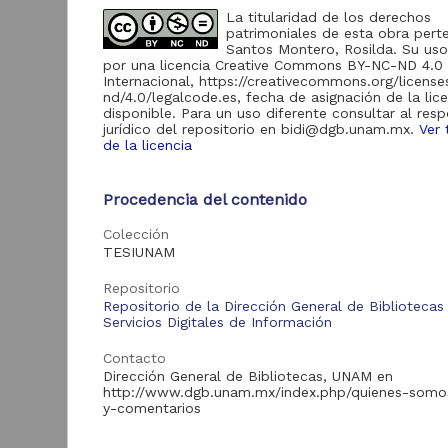
La titularidad de los derechos
patrimoniales de esta obra pert
Santos Montero, Rosilda. Su uso 
Acervo
por una licencia Creative Commons BY-NC-ND 4.0
Internacional, https://creativecommons.org/licens
nd/4.0/legalcode.es, fecha de asignación de la lic
Tesis
1,783
disponible. Para un uso diferente consultar al res
jurídico del repositorio en bidi@dgb.unam.mx.
Ver 
de la licencia
C
Tipo de
d
Procedencia del contenido
recurso
d
Colección
Trabajo de grado
1,783
S
TESIUNAM
A
2
Repositorio
M
Repositorio de la Dirección General de Bibliotecas
S
Tipo de
Servicios Digitales de Información
contenido
Car
Contacto
pac
Dirección General de Bibliotecas, UNAM en
de
Tesis de especialidad
947
http://www.dgb.unam.mx/index.php/quienes-somo
y-comentarios
Tesis de licenciatura
591
Tesis de maestría
215