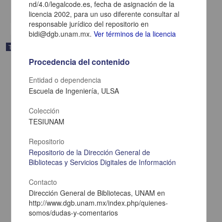
nd/4.0/legalcode.es, fecha de asignación de la
share
licencia 2002, para un uso diferente consultar al
responsable jurídico del repositorio en
bidi@dgb.unam.mx.
Ver términos de la licencia
Trabajo de grado
Procedencia del contenido
Entidad o dependencia
Escuela de Ingeniería, ULSA
Colección
TESIUNAM
Repositorio
Repositorio de la Dirección General de
Bibliotecas y Servicios Digitales de Información
Contacto
Validacion del proceso de llenado simulado simultaneo en lineas
Dirección General de Bibliotecas, UNAM en
de produccion de polvo esteriles
http://www.dgb.unam.mx/index.php/quienes-
Roussell Martinez, Hugo
somos/dudas-y-comentarios
2003