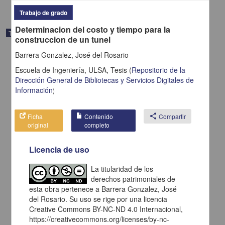
Trabajo de grado
Determinacion del costo y tiempo para la
Trabajo de grado
construccion de un tunel
Barrera Gonzalez, José del Rosario
Escuela de Ingeniería, ULSA,
Tesis
(
Repositorio de la
Dirección General de Bibliotecas y Servicios Digitales de
Información
)
Ficha
Contenido
share
Compartir
original
completo
Licencia de uso
La titularidad de los
derechos patrimoniales de
La administración de propiedad en condominio de inmuebles para
esta obra pertenece a Barrera Gonzalez, José
el Distrito Federal
del Rosario. Su uso se rige por una licencia
Barrios Fletes, Gerardo
2003
Creative Commons BY-NC-ND 4.0 Internacional,
Ciencias Sociales y Económicas
https://creativecommons.org/licenses/by-nc-