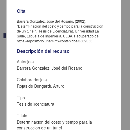
Biología y Química
Cita
share
Barrera Gonzalez, José del Rosario. (2002).
"Determinacion del costo y tiempo para la construccion
de un tunel". (Tesis de Licenciatura). Universidad La
Trabajo de grado
Salle, Escuela de Ingeniería, ULSA. Recuperado de
https://repositorio.unam.mx/contenidos/3509356
Descripción del recurso
Autor(es)
Barrera Gonzalez, José del Rosario
Colaborador(es)
Rojas de Bengardi, Arturo
Tipo
Tesis de licenciatura
Título
Analisis de las presiones del agua en el nucleo impermeable de la
Determinacion del costo y tiempo para la
Presa Falcon, Tamaulipas
construccion de un tunel