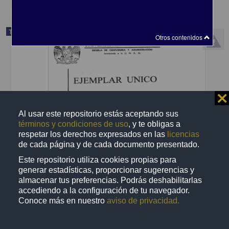
Trabajo de grado
Otros contenidos
⨯
Al usar este repositorio estás aceptando sus
términos y condiciones de uso
, y te obligas a
respetar los derechos expresados en las
licencias
de cada página y de cada documento presentado.
Este repositorio utiliza cookies propias para
generar estadísticas, proporcionar sugerencias y
almacenar tus preferencias. Podrás deshabilitarlas
Manual de organizacion y procedimientos para la Escuela de
Contaduria y Administracion en una institucion de educacion
accediendo a la configuración de tu navegador.
superior
Conoce más en nuestro
aviso de privacidad.
Cisneros Perez, Maria de la Luz
2002
Ciencias Sociales y Económicas