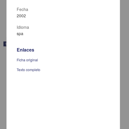
Hernandez Romero, Gerardo Francisco
2003
Fecha
Ingenierías
2002
share
Idioma
spa
Trabajo de grado
Enlaces
Ficha original
Texto completo
El contrato consigo mismo o autocontrato