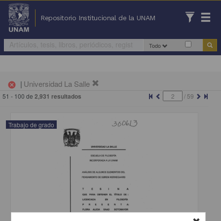
Repositorio Institucional de la UNAM
Todo
|
Universidad La Salle
cancel
51 - 100 de
2,931 resultados
/
59
Trabajo de grado