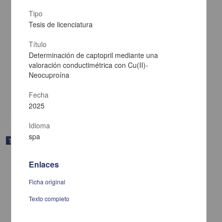
Tipo
Tesis de licenciatura
Título
Determinación de captopril mediante una
Agustín Aragón: crítico de los tópicos del darwinismo social
valoración conductimétrica con Cu(II)-
Larios Cortés, Gustavo Javier
Neocuproína
2025
Artes y Humanidades
Fecha
share
2025
Idioma
spa
Trabajo de grado
Enlaces
Ficha original
Texto completo