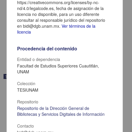
https://creativecommons.org/licenses/by-nc-
nd/4.0/legalcode.es, fecha de asignación de la
"Identificar la relación que existe entre la inteligencia emocional y la
licencia no disponible, para un uso diferente
adicción a las redes sociales en adolescentes entre 12 a 15 años
consultar al responsable jurídico del repositorio
de la Escuela Secundaria Técnica No. 174 "Ignacio Manuel
en bidi@dgb.unam.mx.
Ver términos de la
Altamirano", en la zona de Ecatepec"
licencia
Hernández Heras, Johana
2025
Ciencias Sociales y Económicas,Medicina y Ciencias de la Salud
Procedencia del contenido
share
Entidad o dependencia
Facultad de Estudios Superiores Cuautitlán,
UNAM
Trabajo de grado
Colección
TESIUNAM
Repositorio
Repositorio de la Dirección General de
Bibliotecas y Servicios Digitales de Información
Contacto