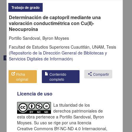
"Proceso de atención de enfermería a paciente con síndrome de
Trabajo de grado
ovario poliquístico y ansiedad"
Bayona Ortega, Paola
Determinación de captopril mediante una
2025
valoración conductimétrica con Cu(II)-
Medicina y Ciencias de la Salud
Neocuproína
share
Portillo Sandoval, Byron Moyses
Facultad de Estudios Superiores Cuautitlán, UNAM,
Tesis
(
Repositorio de la Dirección General de Bibliotecas y
Trabajo de grado
Servicios Digitales de Información
)
Ficha
Contenido
share
Compartir
original
completo
Licencia de uso
La titularidad de los
derechos patrimoniales de
esta obra pertenece a Portillo Sandoval, Byron
Moyses. Su uso se rige por una licencia
Creative Commons BY-NC-ND 4.0 Internacional,