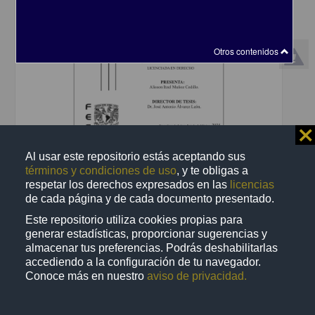
Otros contenidos
⨯
Al usar este repositorio estás aceptando sus
Causas que motivan al feminicida, búsqueda e implementación de
términos y condiciones de uso
, y te obligas a
nuevos modos preventivos distintos a los tratados en la ley
respetar los derechos expresados en las
licencias
Muñoz Cedillo, Alisson Itzel
de cada página y de cada documento presentado.
2025
Ciencias Sociales y Económicas
Este repositorio utiliza cookies propias para
generar estadísticas, proporcionar sugerencias y
share
almacenar tus preferencias. Podrás deshabilitarlas
accediendo a la configuración de tu navegador.
Conoce más en nuestro
aviso de privacidad.
Trabajo de grado