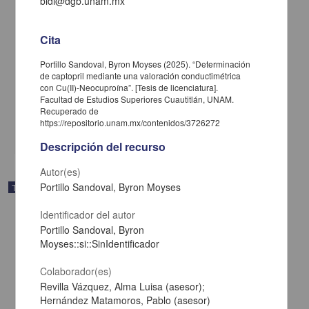
bidi@dgb.unam.mx
Cita
Portillo Sandoval, Byron Moyses (2025). “Determinación
Rehabilitación con implantes dentales all on four: reporte de caso
de captopril mediante una valoración conductimétrica
Castañeda Ceballos, Jorge Guillermo; Said Contreras Dafne
con Cu(II)-Neocuproína”. [Tesis de licenciatura].
2025
Facultad de Estudios Superiores Cuautitlán, UNAM.
Medicina y Ciencias de la Salud
Recuperado de
https://repositorio.unam.mx/contenidos/3726272
share
Descripción del recurso
Autor(es)
Portillo Sandoval, Byron Moyses
Trabajo de grado
Identificador del autor
Portillo Sandoval, Byron
Moyses::si::SinIdentificador
Colaborador(es)
Revilla Vázquez, Alma Luisa (asesor);
Hernández Matamoros, Pablo (asesor)