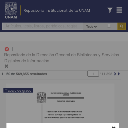
Repositorio Institucional de la UNAM
Todo
|
cancel
Repositorio de la Dirección General de Bibliotecas y Servicios
Digitales de Información
1 - 50 de
569,855 resultados
/
11,398
Trabajo de grado