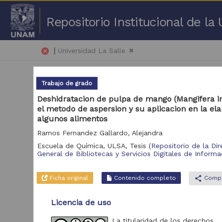
Repositorio Institucional de l
|
cancel
Universidad La Salle
Trabajo de grado
Deshidratacion de pulpa de mango (Mangifera in
el metodo de aspersion y su aplicacion en la el
algunos alimentos
51 
Ramos Fernandez Gallardo, Alejandra
Escuela de Química, ULSA,
Tesis
(
Repositorio de la Dir
Repositorio
General de Bibliotecas y Servicios Digitales de Informa
Tra
Repositorio de la
2,931
Dirección General de
Ficha original
Contenido completo
share
Compa
Bibliotecas y
Servicios Digitales de
Licencia de uso
Información
La titularidad de los derechos