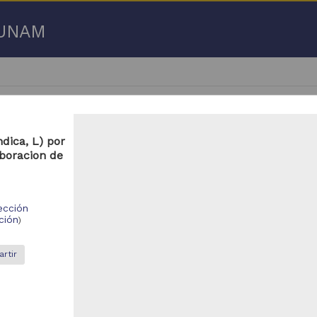
a UNAM
dica, L) por
aboracion de
- 100 de
2,931 resultados
ección
ción
bajo de grado
Trabajo de grado
)
rtir