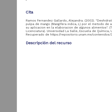
aportante
de otras
instituciones
Cita
Ramos Fernandez Gallardo, Alejandra. (2002). "Deshidra
Escuela de Ingeniería,
793
pulpa de mango (Mangifera indica, L) por el metodo de a
ULSA
su aplicacion en la elaboracion de algunos alimentos". (
Licenciatura). Universidad La Salle, Escuela de Química, 
Escuela de Derecho,
609
Recuperado de https://repositorio.unam.mx/contenidos/
ULSA
Descripción del recurso
Escuela de Química,
596
ULSA
Autor(es)
Escuela de
Ramos Fernandez Gallardo, Alejandra
Contaduría y
419
Administración, ULSA
Colaborador(es)
C
Gonzalez Herrera, Jose Luis
Escuela Mexicana de
u
414
Arquitectura, ULSA
H
Tipo
d
Escuela de Filosofía,
Tesis de licenciatura
62
A
ULSA
2
Título
Facultad de
B
6
Ingeniería, ULSA
Deshidratacion de pulpa de mango (Mangifera indi
por el metodo de aspersion y su aplicacion en la
ver más
elaboracion de algunos alimentos