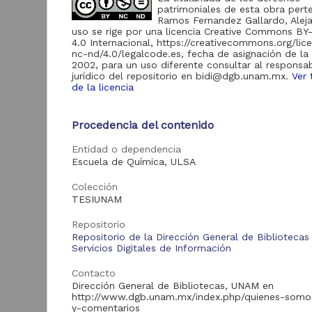
patrimoniales de esta obra pert
Ramos Fernandez Gallardo, Aleja
Acervo
uso se rige por una licencia Creative Commons B
4.0 Internacional, https://creativecommons.org/lic
nc-nd/4.0/legalcode.es, fecha de asignación de la 
Tesis
2,931
2002, para un uso diferente consultar al responsa
jurídico del repositorio en bidi@dgb.unam.mx.
Ver 
de la licencia
A
Tipo de
d
recurso
Procedencia del contenido
K
Entidad o dependencia
Trabajo de grado
2,931
S
Escuela de Química, ULSA
2
A
Colección
TESIUNAM
Tipo de
contenido
Repositorio
Repositorio de la Dirección General de Bibliotecas
Servicios Digitales de Información
Tesis de licenciatura
2,931
Contacto
Dirección General de Bibliotecas, UNAM en
Tra
http://www.dgb.unam.mx/index.php/quienes-somo
Entidad
y-comentarios