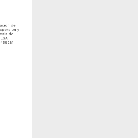
tacion de
spersion y
Tesis de
ULSA.
3458281
ontribucion al desarrollo de
Marco juridico de la atencion
na metodologia analitica por
medica en casos de urgencia
PLC para cuantificacion
e...
raico Sanchez, Sandino
Gomar Alzaga, Roberto de
003
Jesus
iología y Química
2003
Ciencias Sociales y
ca, L)
Económicas