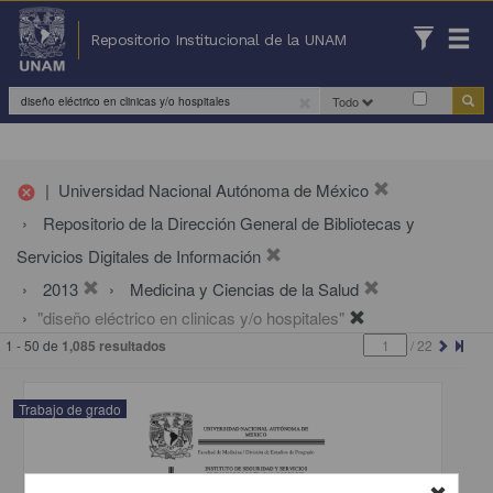
Repositorio Institucional de la UNAM
Todo
|
Universidad Nacional Autónoma de México
cancel
Repositorio de la Dirección General de Bibliotecas y
Servicios Digitales de Información
2013
Medicina y Ciencias de la Salud
"diseño eléctrico en clinicas y/o hospitales"
1 - 50 de
1,085 resultados
/
22
Trabajo de grado