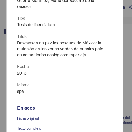
Guerra Martínez, María del Socorro de la
(asesor)
shar
Tipo
Tesis de licenciatura
Trabajo de grado
Título
Descansen en paz los bosques de México: la
mutación de las zonas verdes de nuestro país
en cementerios ecológicos: reportaje
Fecha
2013
Idioma
spa
Enlaces
Daño renal asociado a grado de calcificación de cateter JJ en pacientes del
Ficha original
Servicio de Urología del Hospital de Especialidades Centro Médico Naciona
La Raza
Texto completo