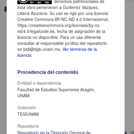
derechos patrimoniales de
esta obra pertenecen a Gutiérrez Vázquez,
Trabajo de grado
Liliana Azucena. Su uso se rige por una licencia
Creative Commons BY-NC-ND 4.0 Internacional,
https://creativecommons.org/licenses/by-nc-
nd/4.0/legalcode.es, fecha de asignación de la
licencia no disponible. Para un uso diferente
consultar al responsable jurídico del repositorio
en bidi@dgb.unam.mx.
Ver términos de la
licencia
Procedencia del contenido
Entidad o dependencia
Facultad de Estudios Superiores Aragón,
UNAM
Estudio de caso a la persona que cursa con alteración principal de la
necesidad de oxigenación secundario a hemorragia subaracnoidea
Colección
aneurismatica
TESIUNAM
Jiménez Beltrán, Pamela Edith
2013
Medicina y Ciencias de la Salud
Repositorio
Repositorio de la Dirección General de
shar