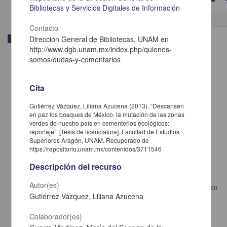
Bibliotecas y Servicios Digitales de Información
Contacto
Dirección General de Bibliotecas, UNAM en
Trabajo de grado
http://www.dgb.unam.mx/index.php/quienes-
somos/dudas-y-comentarios
Cita
Gutiérrez Vázquez, Liliana Azucena (2013). “Descansen
en paz los bosques de México: la mutación de las zonas
verdes de nuestro país en cementerios ecológicos:
reportaje”. [Tesis de licenciatura]. Facultad de Estudios
Superiores Aragón, UNAM. Recuperado de
https://repositorio.unam.mx/contenidos/3711546
Descripción del recurso
Autor(es)
Funciones de confiabiilidad para diseño sísmico de edificios esbeltos con
Gutiérrez Vázquez, Liliana Azucena
sistemas estructurales duales
Lara Vega, Guadalupe
Colaborador(es)
2013
Ingenierías