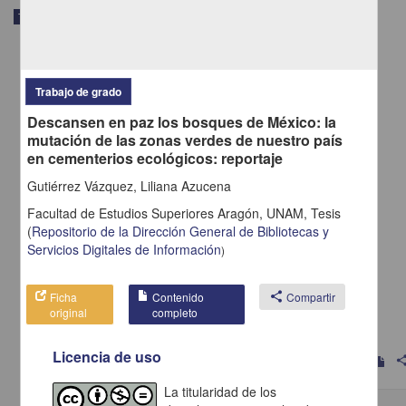
Trabajo de grado
Trabajo de grado
Descansen en paz los bosques de México: la
mutación de las zonas verdes de nuestro país
en cementerios ecológicos: reportaje
Gutiérrez Vázquez, Liliana Azucena
Facultad de Estudios Superiores Aragón, UNAM,
Tesis
(
Repositorio de la Dirección General de Bibliotecas y
Servicios Digitales de Información
)
El incidente de suspensión en materia administrativa
Ficha
Contenido
share
Compartir
Campos Jiménez, Roberto
original
completo
2013
Ciencias Sociales y Económicas
Licencia de uso
shar
La titularidad de los