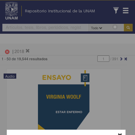
Repositorio Institucional de la UNAM
Todo
|
2018
cancel
1 - 50 de
19,544 resultados
/
391
Audio