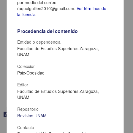
por medio del correo
raquelguillen2010@gmail.com.
Ver términos de
la licencia
Procedencia del contenido
Entidad o dependencia
Facultad de Estudios Superiores Zaragoza,
UNAM
Viaje sentimental a San Ángel
Colección
Payno, Manuel - Coordinación de Difusión Cultural, UNAM
Psic-Obesidad
2022-06-24
Artes y Humanidades
Editor
share
Facultad de Estudios Superiores Zaragoza,
UNAM
Repositorio
Audio
Revistas UNAM
Contacto