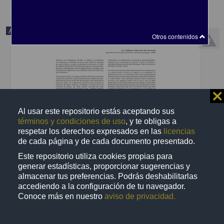
Artículo
Otros contenidos
⨯
Al usar este repositorio estás aceptando sus
términos y condiciones de uso
, y te obligas a
respetar los derechos expresados en las
licencias
de cada página y de cada documento presentado.
Este repositorio utiliza cookies propias para
generar estadísticas, proporcionar sugerencias y
almacenar tus preferencias. Podrás deshabilitarlas
Para estar saludable ¿tomar un juguito?
accediendo a la configuración de tu navegador.
Téllez Silva, Brenda Carolina - Facultad de Estudios Superiores
Conoce más en nuestro
aviso de privacidad.
Zaragoza, UNAM
2021-09-20
Medicina y Ciencias de la Salud