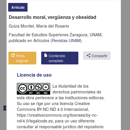
Artículo
Desarrollo moral, vergüenza y obesidad
Guiza Montiel, María del Rosario
Facultad de Estudios Superiores Zaragoza, UNAM,
publicado en
Artículos
(
Revistas UNAM
)
Ficha
Contenido
share
Compartir
El cuerpo robado
original
completo
George Wells, Herbert - Coordinación de Difusión Cultural, UNAM
2022-09-03
Licencia de uso
Artes y Humanidades
share
La titularidad de los
derechos patrimoniales de
esta obra pertenece a las instituciones editoras.
Su uso se rige por una licencia Creative
Audio
Commons BY-NC-ND 4.0 Internacional,
https://creativecommons.org/licenses/by-nc-
nd/4.0/legalcode.es, para un uso diferente
consultar al responsable jurídico del repositorio