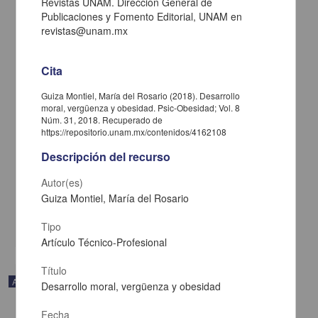
Revistas UNAM. Dirección General de
Publicaciones y Fomento Editorial, UNAM en
revistas@unam.mx
Cita
Guiza Montiel, María del Rosario (2018). Desarrollo
moral, vergüenza y obesidad. Psic-Obesidad; Vol. 8
Núm. 31, 2018. Recuperado de
https://repositorio.unam.mx/contenidos/4162108
Descripción del recurso
Obertura Carnaval
Dvorák, Antonin - Coordinación de Difusión Cultural, UNAM
Autor(es)
2022-03-28
Guiza Montiel, María del Rosario
Artes y Humanidades
share
Tipo
Artículo Técnico-Profesional
Título
Audio
Desarrollo moral, vergüenza y obesidad
Fecha