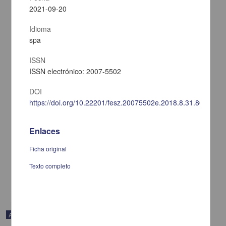
2021-09-20
Idioma
spa
ISSN
ISSN electrónico: 2007-5502
DOI
https://doi.org/10.22201/fesz.20075502e.2018.8.31.80707
Lanchitas
Enlaces
Roa Bárcena, José María - Coordinación de Difusión Cultural,
UNAM
Ficha original
2022-02-14
Artes y Humanidades
Texto completo
share
Artículo