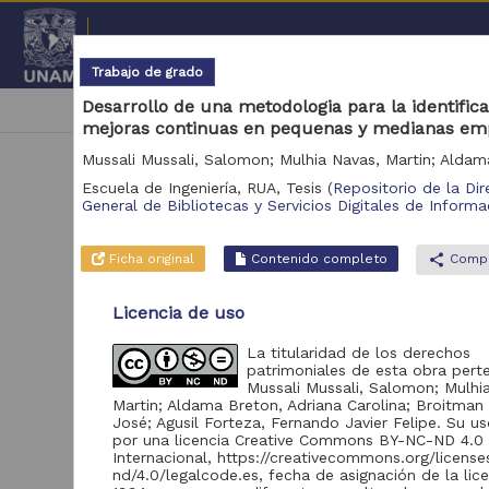
Repositorio Institucional de l
Trabajo de grado
Desarrollo de una metodologia para la identific
|
cancel
Escuela de Ingeniería, RUA
mejoras continuas en pequenas y medianas em
Escuela de Ingeniería, RUA,
Tesis
(
Repositorio de la Dir
General de Bibliotecas y Servicios Digitales de Informa
Ficha original
Contenido completo
share
Compa
N
Licencia de uso
Se 
La titularidad de los derechos
patrimoniales de esta obra pert
Mussali Mussali, Salomon; Mulhi
Martin; Aldama Breton, Adriana Carolina; Broitman S
José; Agusil Forteza, Fernando Javier Felipe. Su us
por una licencia Creative Commons BY-NC-ND 4.0
Internacional, https://creativecommons.org/licens
nd/4.0/legalcode.es, fecha de asignación de la lic