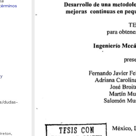
le
términos
 y
s/dudas-
Repositorio Institucional de la
Breton,