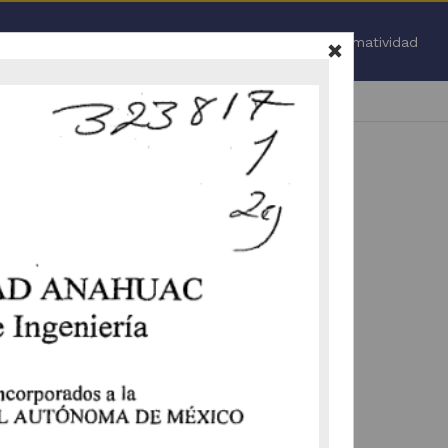
Inicio
Normatividad
Todo
.
 nuevamente (
ir a la pagina de inicio
).
vamente la selección de facetas (
ir a