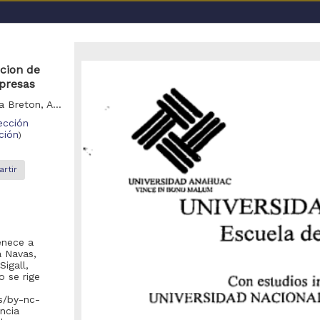
a UNAM
acion de
presas
Mussali Mussali, Salomon; Mulhia Navas, Martin; Aldama Breton, Adriana Carolina; Broitman Sigall, José; Agusil Forteza, Fernando Javier Felipe
ección
ción
)
rtir
o se encontraron registros
recomienda realizar una de las siguientes acciones:
enece a
a Navas,
Eliminar los filtros de opciones avanzadas y realizar la búsqueda
igall,
o se rige
Debido a que el enlace posiblemente haya caducado, realizar nue
la pagina de inicio
).
es/by-nc-
encia