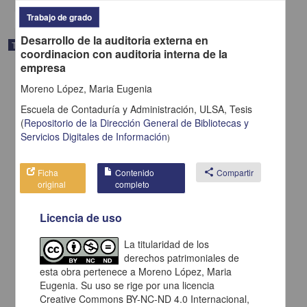
Trabajo de grado
Desarrollo de la auditoria externa en
Trabajo de grado
coordinacion con auditoria interna de la
empresa
Moreno López, Maria Eugenia
Escuela de Contaduría y Administración, ULSA,
Tesis
(
Repositorio de la Dirección General de Bibliotecas y
Servicios Digitales de Información
)
Ficha
Contenido
share
Compartir
original
completo
Licencia de uso
La titularidad de los
La administración de propiedad en condominio de inmuebles para
derechos patrimoniales de
el Distrito Federal
esta obra pertenece a Moreno López, Maria
Barrios Fletes, Gerardo
2003
Eugenia. Su uso se rige por una licencia
Ciencias Sociales y Económicas
Creative Commons BY-NC-ND 4.0 Internacional,