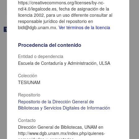
https://creativecommons.org/licenses/by-nc-
share
nd/4.0/legalcode.es, fecha de asignación de la
licencia 2002, para un uso diferente consultar al
responsable jurídico del repositorio en
bidi@dgb.unam.mx.
Ver términos de la licencia
Trabajo de grado
Procedencia del contenido
Entidad o dependencia
Escuela de Contaduría y Administración, ULSA
Colección
TESIUNAM
Repositorio
Repositorio de la Dirección General de
Bibliotecas y Servicios Digitales de Información
Contacto
Validacion del proceso de llenado simulado simultaneo en lineas
de produccion de polvo esteriles
Dirección General de Bibliotecas, UNAM en
Roussell Martinez, Hugo
http://www.dgb.unam.mx/index.php/quienes-
2003