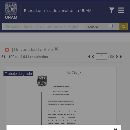
Repositorio Institucional de la UNAM
Todo
|
Universidad La Salle
cancel
51 - 100 de
2,931 resultados
/
59
Trabajo de grado