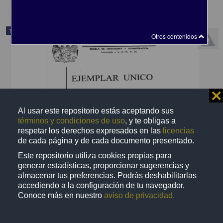
Trabajo de grado
Otros contenidos
⨯
Al usar este repositorio estás aceptando sus
términos y condiciones de uso
, y te obligas a
respetar los derechos expresados en las
licencias
de cada página y de cada documento presentado.
Este repositorio utiliza cookies propias para
generar estadísticas, proporcionar sugerencias y
almacenar tus preferencias. Podrás deshabilitarlas
Manual de organizacion y procedimientos para la Escuela de
Contaduria y Administracion en una institucion de educacion
accediendo a la configuración de tu navegador.
superior
Conoce más en nuestro
aviso de privacidad.
Cisneros Perez, Maria de la Luz
2002
Ciencias Sociales y Económicas