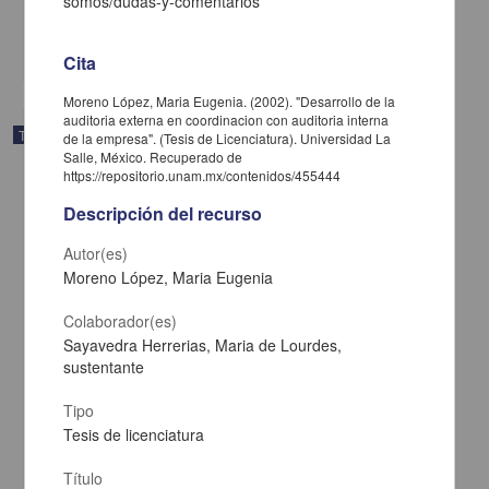
somos/dudas-y-comentarios
Biología y Química
share
Cita
Moreno López, Maria Eugenia. (2002). "Desarrollo de la
auditoria externa en coordinacion con auditoria interna
Trabajo de grado
de la empresa". (Tesis de Licenciatura). Universidad La
Salle, México. Recuperado de
https://repositorio.unam.mx/contenidos/455444
Descripción del recurso
Autor(es)
Moreno López, Maria Eugenia
Colaborador(es)
Sayavedra Herrerias, Maria de Lourdes,
sustentante
Tipo
Tesis de licenciatura
Analisis de las presiones del agua en el nucleo impermeable de la
Presa Falcon, Tamaulipas
Título