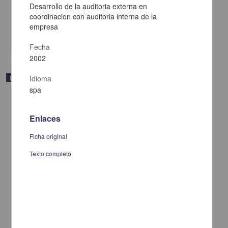
Hernandez Romero, Gerardo Francisco
Desarrollo de la auditoria externa en
2003
coordinacion con auditoria interna de la
Ingenierías
empresa
share
Fecha
2002
Trabajo de grado
Idioma
spa
Enlaces
Ficha original
Texto completo
El contrato consigo mismo o autocontrato