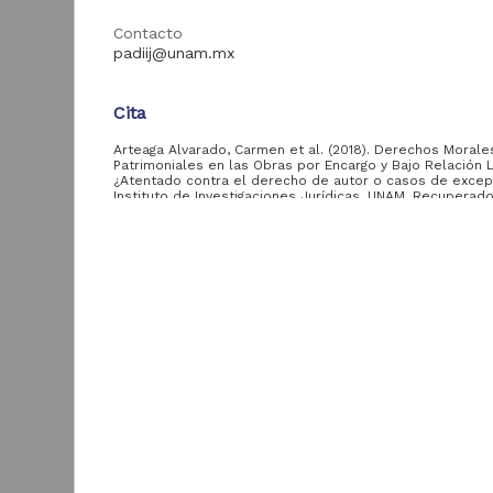
Contacto
Video
1,173
padiij@unam.mx
Cita
Tipo de
contenido
Arteaga Alvarado, Carmen et al. (2018). Derechos Morale
Patrimoniales en las Obras por Encargo y Bajo Relación 
¿Atentado contra el derecho de autor o casos de excep
Seminario
1,173
Instituto de Investigaciones Jurídicas, UNAM. Recuperad
https://repositorio.unam.mx/contenidos/5038727
Descripción del recurso
Entidad
Autor(es)
aportante
D
Arteaga Alvarado, Carmen; Alba Betancourt, Ana G
de la UNAM
E
Becerra Ramírez, Manuel; Pérez Miranda, Rafael
d
Instituto de
Tipo
d
Investigaciones
1,151
Seminario
Q
Jurídicas, UNAM
R
Título
M
Dirección General de
B
Derechos Morales y Patrimoniales en las Obras po
Divulgación de la
22
B
y Bajo Relación Laboral: ¿Atentado contra el der
Ciencia, UNAM
I
autor o casos de excepción?