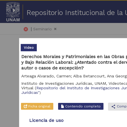
Repositorio Institucional de l
|
cancel
Seminario
Video
Derechos Morales y Patrimoniales en las Obras
y Bajo Relación Laboral: ¿Atentado contra el de
autor o casos de excepción?
51 
Instituto de Investigaciones Jurídicas, UNAM,
Videoteca
Repositorio
Virtual
(
Repositorio del Instituto de Investigaciones Ju
Vid
Jurídicas"
)
Repositorio del
Instituto de
Investigaciones
1,151
Ficha original
Contenido completo
share
Compa
Jurídicas "RU
Jurídicas"
Licencia de uso
Repositorio de la
Dirección General de