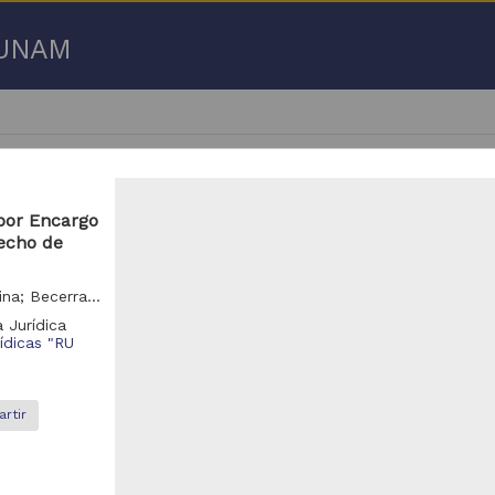
a UNAM
 por Encargo
recho de
- 100 de
1,173 resultados
Arteaga Alvarado, Carmen; Alba Betancourt, Ana Georgina; Becerra Ramírez, Manuel; Pérez Miranda, Rafael
 Jurídica
rídicas "RU
eo
Video
rtir