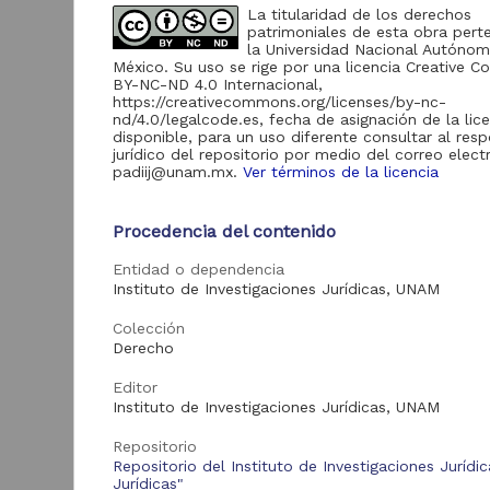
22
La titularidad de los derechos
Divulgación de la
patrimoniales de esta obra pert
Ciencia "Ameyalli"
la Universidad Nacional Autóno
México. Su uso se rige por una licencia Creative
BY-NC-ND 4.0 Internacional,
https://creativecommons.org/licenses/by-nc-
Acervo
nd/4.0/legalcode.es, fecha de asignación de la lic
disponible, para un uso diferente consultar al res
jurídico del repositorio por medio del correo elect
Videoteca Jurídica
M
padiij@unam.mx.
Ver términos de la licencia
902
Virtual
R
E
Eventos académicos
247
Procedencia del contenido
del IIJ
M
R
Eventos académicos
Entidad o dependencia
22
M
de la DGDC
Instituto de Investigaciones Jurídicas, UNAM
I
Cátedra
U
Colección
Extraordinaria Benito
1
2
Juárez
Derecho
C
E
Publicaciones del IIJ
1
Editor
Instituto de Investigaciones Jurídicas, UNAM
Repositorio
Tipo de
Vid
Repositorio del Instituto de Investigaciones Jurídi
recurso
Jurídicas"