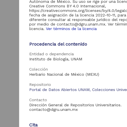
Autónoma de México. Su uso se rige por una licen
8,626
Colecciones
Creative Commons BY 4.0 Internacional,
Universitarias
https://creativecommons.org/licenses/by/4.0/legal
fecha de asignación de la licencia 2022-10-11, para
Revistas UNAM
3,129
diferente consultar al responsable jurídico del repo
por medio de contacto@dgru.unam.mx. Ver términ
Repositorio del
licencia.
Ver términos de la licencia
Instituto de
Investigaciones
693
Jurídicas "RU
Jurídicas"
Procedencia del contenido
"
Mi
Repositorio Memoria
Entidad o dependencia
Institucional del
Instituto de Biología, UNAM
Centro de
D
121
Investigaciones sobre
I
Colección
América del Norte
(
Herbario Nacional de México (MEXU)
"MiCISAN"
B
Repositorio de la
Repositorio
Dirección General de
Portal de Datos Abiertos UNAM, Colecciones Univer
Cómputo y de
Tecnologías de
99
Contacto
Información y
Dirección General de Repositorios Universitarios.
Comunicación "RU-
contacto@dgru.unam.mx
TIC"
Repositorio del
Instituto de
Cita