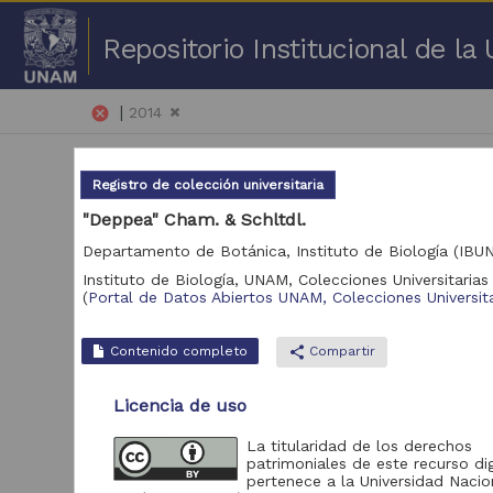
Repositorio Institucional de l
|
cancel
2014
Registro de colección universitaria
"Deppea" Cham. & Schltdl.
Departamento de Botánica, Instituto de Biología (IBU
Instituto de Biología, UNAM,
Colecciones Universitarias 
26,
(
Portal de Datos Abiertos UNAM, Colecciones Universita
Repositorio
Contenido completo
share
Compartir
Repositorio de la
Dirección General de
Licencia de uso
Bibliotecas y
13,912
Servicios Digitales de
Información
La titularidad de los derechos
patrimoniales de este recurso dig
Portal de Datos
pertenece a la Universidad Nacio
Abiertos UNAM,