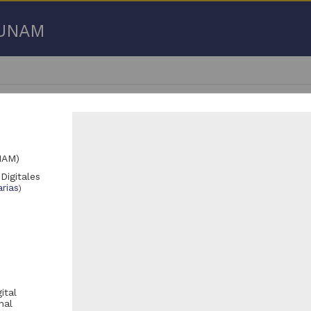
a UNAM
NAM)
Digitales
701 - 26,750 de
26,866 resultados
rias
)
Registro de colección universitaria
Registro de colección universitaria
ital
nal