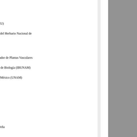
Departamento de Biología
Evolutiva, Facultad de
Ciencias (FC-UNAM)
Biología y Química
share
Registro de colección universitaria