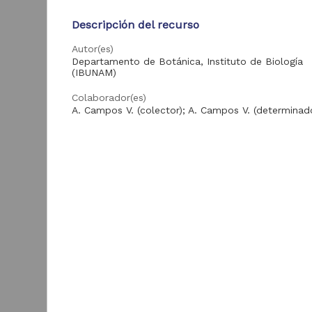
Investigaciones
64
Bibliotecológicas y
de la Información
Descripción del recurso
"IIBI UNAM"
Autor(es)
ver más
Departamento de Botánica, Instituto de Biología
(IBUNAM)
Colaborador(es)
Acervo
A. Campos V. (colector); A. Campos V. (determinad
Tipo
Tesis
13,912
Registro de colección biológica
Colecciones
Universitarias
8,626
Título
Digitales
"Deppea" Cham. & Schltdl.
"
Artículos
3,129
Idioma
Publicaciones del IIJ
362
spa
D
Videoteca Jurídica
I
241
Virtual
(
Enlaces
B
Revista Digital
99
Universitaria
Texto completo
Publicaciones del
94