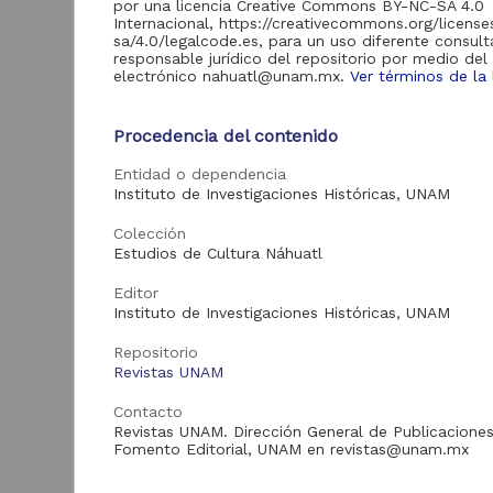
3,659
por una licencia Creative Commons BY-NC-SA 4.0
Servicios Digitales de
Internacional, https://creativecommons.org/licens
Información
sa/4.0/legalcode.es, para un uso diferente consult
responsable jurídico del repositorio por medio del
Biblioteca y
electrónico nahuatl@unam.mx.
Ver términos de la 
Hemeroteca Nacional
2,213
Digital de México
Revistas UNAM
Procedencia del contenido
367
Repositorio del
S
Entidad o dependencia
Instituto de
H
5
Instituto de Investigaciones Históricas, UNAM
Investigaciones
p
Sociales "RUD-IIS"
Colección
O
Repositorio del
Estudios de Cultura Náhuatl
I
Instituto de
H
Investigaciones
3
Editor
2
Jurídicas "RU
Instituto de Investigaciones Históricas, UNAM
A
Jurídicas"
Repositorio
Repositorio del
Centro de
Revistas UNAM
Investigaciones sobre
2
América Latina y el
Contacto
Caribe "Leopoldo
Revistas UNAM. Dirección General de Publicaciones
Zea"
Fomento Editorial, UNAM en revistas@unam.mx
Art
ver más