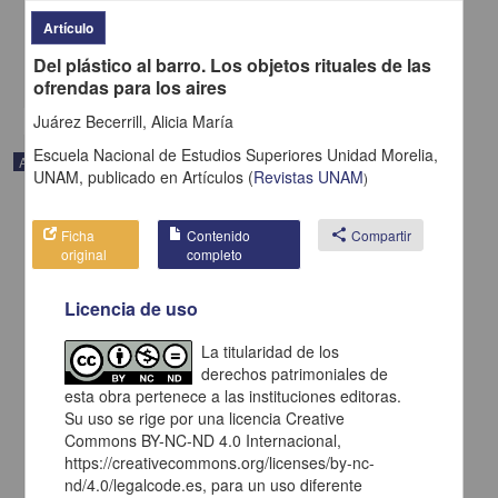
Superiores Unidad Morelia, UNAM
2024-12-28
Artículo
Artes y Humanidades
Del plástico al barro. Los objetos rituales de las
share
ofrendas para los aires
Juárez Becerrill, Alicia María
Escuela Nacional de Estudios Superiores Unidad Morelia,
Artículo
UNAM,
publicado en
Artículos
(
Revistas UNAM
)
Ficha
Contenido
share
Compartir
original
completo
Licencia de uso
La titularidad de los
derechos patrimoniales de
esta obra pertenece a las instituciones editoras.
Su uso se rige por una licencia Creative
Commons BY-NC-ND 4.0 Internacional,
https://creativecommons.org/licenses/by-nc-
nd/4.0/legalcode.es, para un uso diferente
A poética do fogão de lenha e da renda de bilros nos encantos de