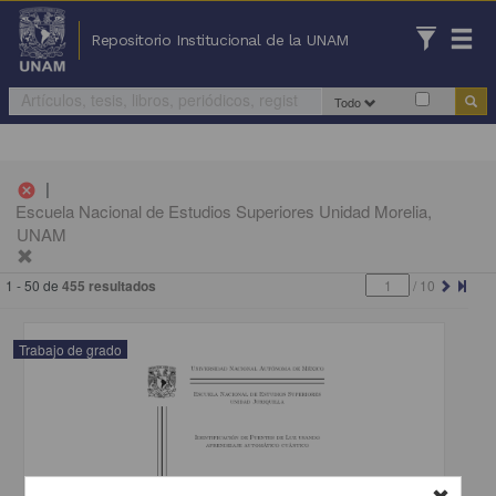
Repositorio Institucional de la UNAM
Todo
|
cancel
Escuela Nacional de Estudios Superiores Unidad Morelia,
UNAM
1 - 50 de
455 resultados
/
10
Trabajo de grado