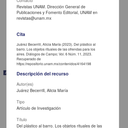
Contacto
Revistas UNAM. Dirección General de
Publicaciones y Fomento Editorial, UNAM en
Exvotos de trasgresión social a partir de un enfoque desde la
revistas@unam.mx
religiosidad popular
Juárez Becerrill, Alicia María - Escuela Nacional de Estudios
Superiores Unidad Morelia, UNAM
Cita
2024-12-09
Artes y Humanidades
Juárez Becerrill, Alicia María (2023). Del plástico al
barro. Los objetos rituales de las ofrendas para los
share
aires. Diálogos de Campo; Vol. 6 Núm. 11, 2023.
Recuperado de
https://repositorio.unam.mx/contenidos/4164198
Artículo
Descripción del recurso
Autor(es)
Juárez Becerrill, Alicia María
Tipo
Artículo de Investigación
Título
Del plástico al barro. Los objetos rituales de las