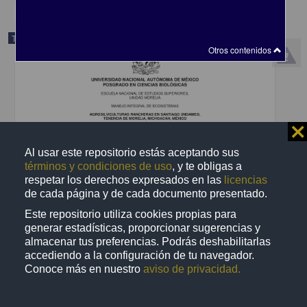
Trabajo de grado
Otros contenidos
⨯
Al usar este repositorio estás aceptando sus
términos y condiciones de uso
, y te obligas a
respetar los derechos expresados en las
licencias
de cada página y de cada documento presentado.
Este repositorio utiliza cookies propias para
generar estadísticas, proporcionar sugerencias y
Agrosilviculturas rancheras en Santiago Undameo, tenencia de
almacenar tus preferencias. Podrás deshabilitarlas
Morelia, Michoacán, México
accediendo a la configuración de tu navegador.
Romero Bautista, Yessica Angélica
Conoce más en nuestro
aviso de privacidad.
2024
Biología y Química