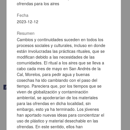
ofrendas para los aires
Fecha
2023-12-12
El árbol que funda la Escuela de niños Voladores “Libres de la
Resumen
Costa”
Cambios y continuidades suceden en todos los
Corte, José F. - Escuela Nacional de Estudios Superiores Unidad
procesos sociales y culturales, incluso en donde
Morelia, UNAM
2024-12-07
están involucradas las prácticas rituales, que se
Artes y Humanidades
modifican debido a las necesidades de las
comunidades. El ritual a los aires que se lleva a
share
cabo cada mes de mayo en San Andrés de la
Cal, Morelos, para pedir agua y buenas
cosechas ha ido cambiando con el paso del
tiempo. Pareciera que, por los tiempos que se
Artículo
viven de globalización y contaminación
ambiental, se apoderarían de los materiales
para las ofrendas en dicha localidad, sin
embargo, esto ya ha terminado. Los jóvenes
han aportado nuevas ideas para concientizar el
uso de plástico y material desechable en las
ofrendas. En este sentido, ellos han