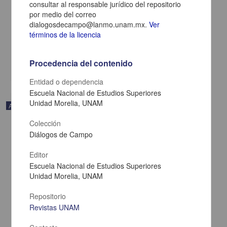
consultar al responsable jurídico del repositorio
Mestra Maria Toinha: La poética del fogón de leña y el encaje de
bolillos en los encantos de la maestra Maria Toinha
por medio del correo
Alves Santos, Marcos Andrade - Escuela Nacional de Estudios
dialogosdecampo@lanmo.unam.mx.
Ver
Superiores Unidad Morelia, UNAM
términos de la licencia
2024-12-21
Artes y Humanidades
Procedencia del contenido
share
Entidad o dependencia
Escuela Nacional de Estudios Superiores
Unidad Morelia, UNAM
Artículo
Colección
Diálogos de Campo
Editor
Escuela Nacional de Estudios Superiores
Unidad Morelia, UNAM
Repositorio
Revistas UNAM