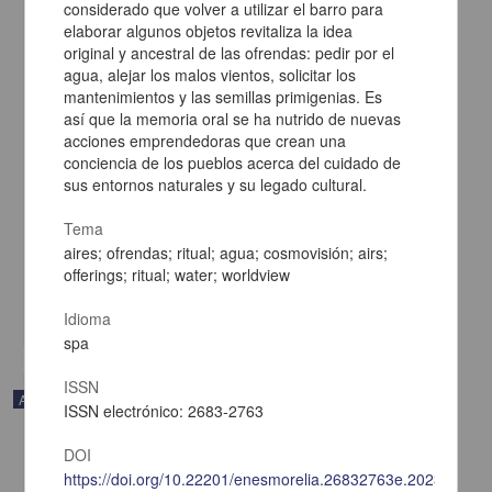
considerado que volver a utilizar el barro para
elaborar algunos objetos revitaliza la idea
original y ancestral de las ofrendas: pedir por el
agua, alejar los malos vientos, solicitar los
mantenimientos y las semillas primigenias. Es
así que la memoria oral se ha nutrido de nuevas
acciones emprendedoras que crean una
Raúl Eduardo González (glosas) y Alec Demspter (grabados). Si
conciencia de los pueblos acerca del cuidado de
preguntan quién cantó… Glosas de cantadores de la región de los
sus entornos naturales y su legado cultural.
Tuxtlas.
Cuéllar Escamilla, Donají - Escuela Nacional de Estudios
Tema
Superiores Unidad Morelia, UNAM
aires; ofrendas; ritual; agua; cosmovisión; airs;
2024-12-07
offerings; ritual; water; worldview
Artes y Humanidades
share
Idioma
spa
ISSN
Artículo
ISSN electrónico: 2683-2763
DOI
https://doi.org/10.22201/enesmorelia.26832763e.2023.11.12