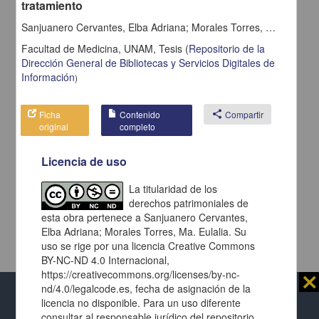
tratamiento
Sanjuanero Cervantes, Elba Adriana; Morales Torres, Ma. Eulalia
Facultad de Medicina, UNAM,
Tesis
(
Repositorio de la
Dirección General de Bibliotecas y Servicios Digitales de
Información
)
Ficha
Contenido
share
Compartir
original
completo
Licencia de uso
La titularidad de los
derechos patrimoniales de
esta obra pertenece a Sanjuanero Cervantes,
Elba Adriana; Morales Torres, Ma. Eulalia. Su
uso se rige por una licencia Creative Commons
BY-NC-ND 4.0 Internacional,
https://creativecommons.org/licenses/by-nc-
⨯
nd/4.0/legalcode.es, fecha de asignación de la
licencia no disponible. Para un uso diferente
Al usar este repositorio estás aceptando sus
consultar al responsable jurídico del repositorio
términos y condiciones de uso
, y te obligas a