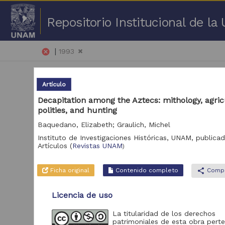
Repositorio Institucional de l
|
cancel
1993
Artículo
Decapitation among the Aztecs: mithology, agri
polities, and hunting
Baquedano, Elizabeth; Graulich, Michel
1 -
Instituto de Investigaciones Históricas, UNAM,
publicad
Artículos
(
Revistas UNAM
)
Repositorio
Aud
Portal de Datos
Ficha original
Contenido completo
share
Compa
Abiertos UNAM,
33,045
Colecciones
Universitarias
Licencia de uso
Repositorio de la
La titularidad de los derechos
Dirección General de
patrimoniales de esta obra pert
Bibliotecas y