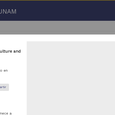
a UNAM
culture and
 50 de
44,205 resultados
o en
io
Artículo
rtir
enece a