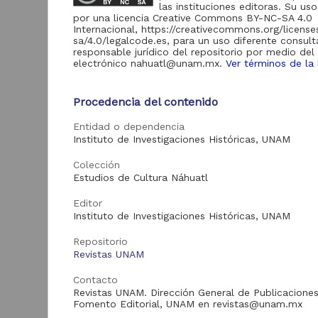
9,566
las instituciones editoras. Su uso
Servicios Digitales de
por una licencia Creative Commons BY-NC-SA 4.0
Información
Internacional, https://creativecommons.org/licens
sa/4.0/legalcode.es, para un uso diferente consult
Revistas UNAM
1,102
responsable jurídico del repositorio por medio del
electrónico nahuatl@unam.mx.
Ver términos de la 
Repositorio del
Instituto de
Investigaciones
273
Jurídicas "RU
Procedencia del contenido
Jurídicas"
E
Entidad o dependencia
Repositorio Memoria
Instituto de Investigaciones Históricas, UNAM
Institucional del
Centro de
M
111
Investigaciones sobre
Colección
d
América del Norte
Estudios de Cultura Náhuatl
2
"MiCISAN"
A
Editor
Repositorio del
Instituto de Investigaciones Históricas, UNAM
Centro de
Investigaciones sobre
84
América Latina y el
Repositorio
Caribe "Leopoldo
Revistas UNAM
Zea"
Contacto
Repositorio de la
Revistas UNAM. Dirección General de Publicaciones
Facultad de Filosofía
10
Art
Fomento Editorial, UNAM en revistas@unam.mx
y Letras "Athenea