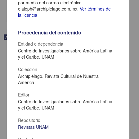
por medio del correo electrónico
Multidisciplina
elaleph@archipielago.com.mx.
Ver términos de
share
la licencia
Procedencia del contenido
Artículo
Entidad o dependencia
Centro de Investigaciones sobre América Latina
y el Caribe, UNAM
Colección
Archipiélago. Revista Cultural de Nuestra
América
Editor
Centro de Investigaciones sobre América Latina
y el Caribe, UNAM
Repositorio
Revistas UNAM
Esplendor y ceniza
Calvo, Guadi - Centro de Investigaciones sobre América Latina y el