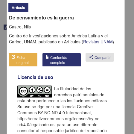
share
Artículo
De pensamiento es la guerra
Castro, Nils
Artículo
Centro de Investigaciones sobre América Latina y el
Caribe, UNAM,
publicado en
Artículos
(
Revistas UNAM
)
Ficha
Contenido
share
Compartir
original
completo
Licencia de uso
La titularidad de los
derechos patrimoniales de
esta obra pertenece a las instituciones editoras.
Su uso se rige por una licencia Creative
Commons BY-NC-ND 4.0 Internacional,
Costa Rica nunca ha tenido una producción poética como ahora
https://creativecommons.org/licenses/by-nc-
Corrales Arias, Adriano - Centro de Investigaciones sobre América
nd/4.0/legalcode.es, para un uso diferente
Latina y el Caribe, UNAM
consultar al responsable jurídico del repositorio
2021-02-05