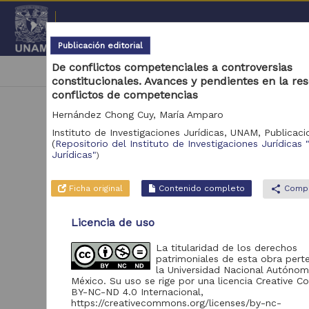
Repositorio Institucional de l
Publicación editorial
De conflictos competenciales a controversias
|
cancel
2011
Capítulo de libro
Publicaciones 
constitucionales. Avances y pendientes en la re
conflictos de competencias
Hernández Chong Cuy, María Amparo
Instituto de Investigaciones Jurídicas, UNAM,
Publicaci
(
Repositorio del Instituto de Investigaciones Jurídicas 
Jurídicas"
)
N
Ficha original
Contenido completo
share
Compa
Licencia de uso
Se 
La titularidad de los derechos
patrimoniales de esta obra pert
la Universidad Nacional Autóno
México. Su uso se rige por una licencia Creative
BY-NC-ND 4.0 Internacional,
https://creativecommons.org/licenses/by-nc-