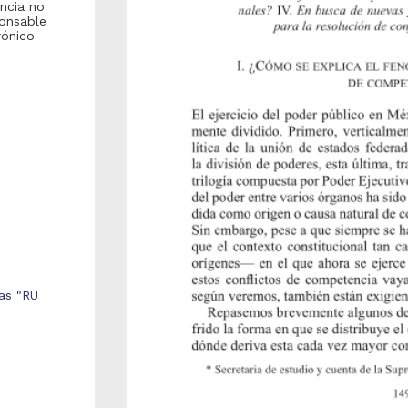
encia no
ponsable
rónico
cas "RU
Repositorio Institucional de la