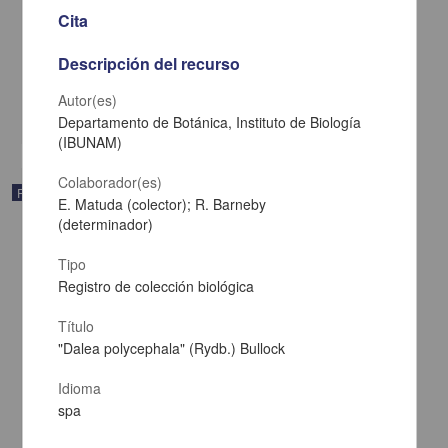
Cita
"Stenomorphus" Dejean, 1831
Descripción del recurso
Departamento de Zoología, Instituto de Biología (IBUNAM)
Biología y Química
Autor(es)
share
Departamento de Botánica, Instituto de Biología
(IBUNAM)
Colaborador(es)
Registro de colección universitaria
E. Matuda (colector); R. Barneby
(determinador)
Tipo
Registro de colección biológica
Título
"Dalea polycephala" (Rydb.) Bullock
Idioma
spa