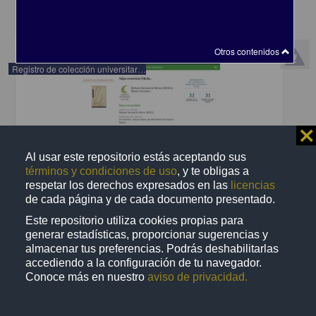
share
Otros contenidos
Registro de colección universitaria
⨯
Al usar este repositorio estás aceptando sus
términos y condiciones de uso
, y te obligas a
respetar los derechos expresados en las
licencias
de cada página y de cada documento presentado.
Este repositorio utiliza cookies propias para
generar estadísticas, proporcionar sugerencias y
almacenar tus preferencias. Podrás deshabilitarlas
accediendo a la configuración de tu navegador.
"Stipa constricta" Hitchc.
Conoce más en nuestro
aviso de privacidad.
Departamento de Botánica, Instituto de Biología (IBUNAM)
Biología y Química