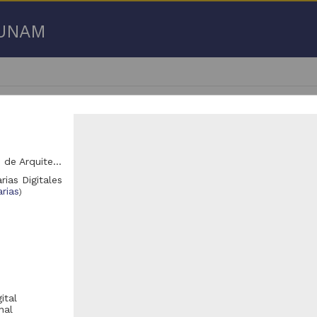
a UNAM
Unidad Académica de Arquitectura de Paisaje, Facultad de Arquitectura (FARQ)
rias Digitales
- 100 de
1,904,451 resultados
rias
)
Registro de colección universitaria
Registro de colección universitaria
ital
nal