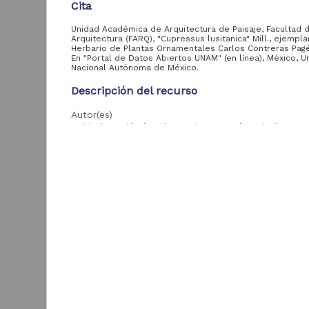
biológica
Cita
Unidad Académica de Arquitectura de Paisaje, Facultad 
Arquitectura (FARQ), "Cupressus lusitanica" Mill., ejempla
Herbario de Plantas Ornamentales Carlos Contreras Pagé
Entidad
En "Portal de Datos Abiertos UNAM" (en línea), México, U
aportante
Nacional Autónoma de México.
de la UNAM
Descripción del recurso
Instituto de
1,753,673
Autor(es)
Biología, UNAM
Unidad Académica de Arquitectura de Paisaje, Fac
Arquitectura (FARQ)
Facultad de Ciencias,
90,273
UNAM
Colaborador(es)
Instituto de Ciencias
Flores Fabián Xanat (colector); Ma. Carmen Meza
del Mar y Limnología,
47,107
(determinador)
"
UNAM
Tipo
Instituto de
8,901
Geología, UNAM
Registro de colección biológica
U
Facultad de
A
Título
4,072
Arquitectura, UNAM
F
"Cupressus lusitanica" Mill.
(
Instituto de
2
425
Geofísica, UNAM
Fecha
B
2017-09-08