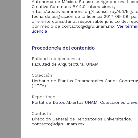
Autónoma de México. Su uso se rige por una licen
Creative Commons BY 4.0 Internacional,
Acervo
https://creativecommons.org/licenses/by/4.0/legal
fecha de asignación de la licencia 2017-09-08, pa
Colecciones
1,904,451
diferente consultar al responsable jurídico del repo
Universitarias
por medio de contacto@dgru.unam.mx.
Ver térmi
Digitales
licencia
Procedencia del contenido
"
G
Tipo de
Entidad o dependencia
recurso
Facultad de Arquitectura, UNAM
U
Registro de
1,904,451
A
Colección
F
colección
Herbario de Plantas Ornamentales Carlos Contrera
(
universitaria
(HEFA)
2
B
Repositorio
Portal de Datos Abiertos UNAM, Colecciones Univer
Tipo de
Contacto
contenido
Dirección General de Repositorios Universitarios.
contacto@dgru.unam.mx
Registro de
1,904,451
colección