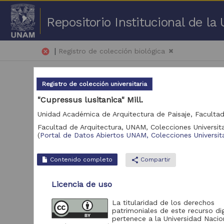
Repositorio Institucional de l
|
cancel
Registro de colección biológica
Registro de colección universitaria
"Cupressus lusitanica" Mill.
Facultad de Arquitectura, UNAM,
Colecciones Universita
51 
(
Portal de Datos Abiertos UNAM, Colecciones Universita
Repositorio
Contenido completo
share
Compartir
Portal de Datos
1,904,451
Abiertos UNAM,
Licencia de uso
Colecciones
Universitarias
La titularidad de los derechos
patrimoniales de este recurso dig
pertenece a la Universidad Nacio