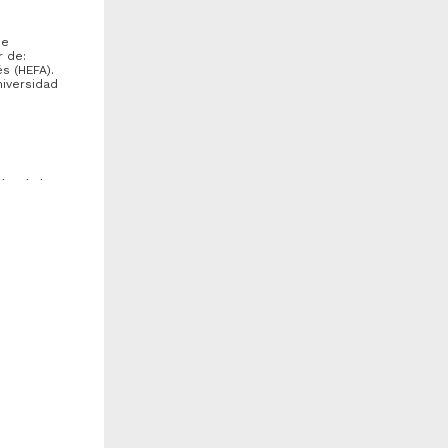
de
r de:
s (HEFA).
niversidad
ultad de
Schinus terebinthifolia" Raddi
"Cupressus lusitanica" Mill.
nidad Académica de
Unidad Académica de
rquitectura de Paisaje,
Arquitectura de Paisaje,
acultad de Arquitectura
Facultad de Arquitectura
FARQ)
(FARQ)
017-09-09
2017-09-08
iología y Química
Biología y Química