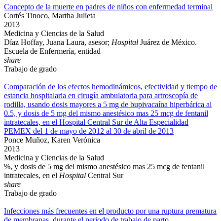
Concepto de la muerte en padres de niños con enfermedad terminal
Cortés Tinoco, Martha Julieta
2013
Medicina y Ciencias de la Salud
Díaz Hoffay, Juana Laura, asesor;
Hospital
Juárez de México.
Escuela de Enfermería, entidad
share
Trabajo de grado
Comparación de los efectos hemodinámicos, efectividad y tiempo de
estancia hospitalaria en cirugía ambulatoria para artroscopía de
rodilla, usando dosis mayores a 5 mg de bupivacaína hiperbárica al
0.5, y dosis de 5 mg del mismo anestésico mas 25 mcg de fentanil
intratecales, en el Hospital Central Sur de Alta Especialidad
PEMEX del 1 de mayo de 2012 al 30 de abril de 2013
Ponce Muñoz, Karen Verónica
2013
Medicina y Ciencias de la Salud
%, y dosis de 5 mg del mismo anestésico mas 25 mcg de fentanil
intratecales, en el
Hospital
Central Sur
share
Trabajo de grado
Infecciones más frecuentes en el producto por una ruptura prematura
de membranas, durante el periodo de trabajo de parto