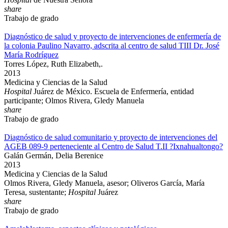
share
Trabajo de grado
Diagnóstico de salud y proyecto de intervenciones de enfermería de
la colonia Paulino Navarro, adscrita al centro de salud TIII Dr. José
María Rodríguez
Torres López, Ruth Elizabeth,.
2013
Medicina y Ciencias de la Salud
Hospital
Juárez de México. Escuela de Enfermería, entidad
participante; Olmos Rivera, Gledy Manuela
share
Trabajo de grado
Diagnóstico de salud comunitario y proyecto de intervenciones del
AGEB 089-9 perteneciente al Centro de Salud T.II ?Ixnahualtongo?
Galán Germán, Delia Berenice
2013
Medicina y Ciencias de la Salud
Olmos Rivera, Gledy Manuela, asesor; Oliveros García, María
Teresa, sustentante;
Hospital
Juárez
share
Trabajo de grado