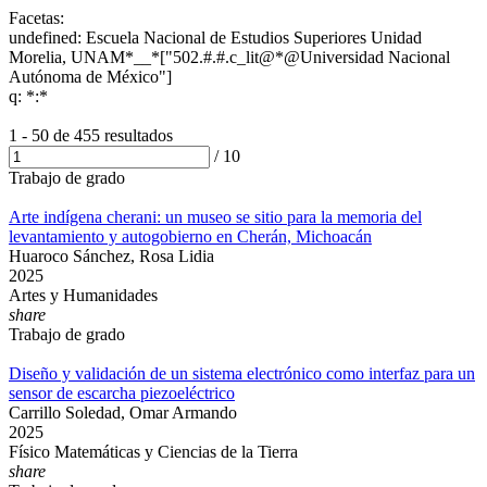
Facetas:
undefined: Escuela Nacional de Estudios Superiores Unidad
Morelia, UNAM*__*["502.#.#.c_lit@*@Universidad Nacional
Autónoma de México"]
q: *:*
1 - 50 de
455 resultados
/
10
Trabajo de grado
Arte indígena cherani: un museo se sitio para la memoria del
levantamiento y autogobierno en Cherán, Michoacán
Huaroco Sánchez, Rosa Lidia
2025
Artes y Humanidades
share
Trabajo de grado
Diseño y validación de un sistema electrónico como interfaz para un
sensor de escarcha piezoeléctrico
Carrillo Soledad, Omar Armando
2025
Físico Matemáticas y Ciencias de la Tierra
share