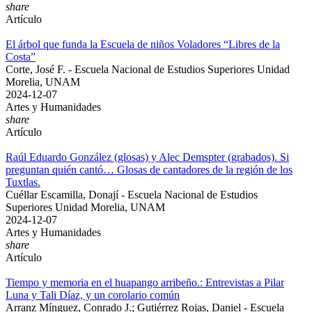
share
Artículo
El árbol que funda la Escuela de niños Voladores “Libres de la
Costa”
Corte, José F. - Escuela Nacional de Estudios Superiores Unidad
Morelia, UNAM
2024-12-07
Artes y Humanidades
share
Artículo
Raúl Eduardo González (glosas) y Alec Demspter (grabados). Si
preguntan quién cantó… Glosas de cantadores de la región de los
Tuxtlas.
Cuéllar Escamilla, Donají - Escuela Nacional de Estudios
Superiores Unidad Morelia, UNAM
2024-12-07
Artes y Humanidades
share
Artículo
Tiempo y memoria en el huapango arribeño.: Entrevistas a Pilar
Luna y Tali Díaz, y un corolario común
Arranz Mínguez, Conrado J.; Gutiérrez Rojas, Daniel - Escuela