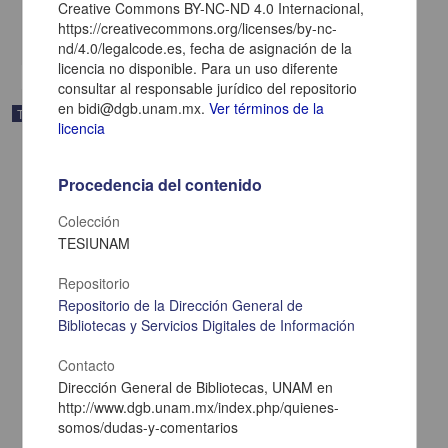
Creative Commons BY-NC-ND 4.0 Internacional,
Hospital
https://creativecommons.org/licenses/by-nc-
share
nd/4.0/legalcode.es, fecha de asignación de la
licencia no disponible. Para un uso diferente
consultar al responsable jurídico del repositorio
en bidi@dgb.unam.mx.
Ver términos de la
Trabajo de grado
licencia
Procedencia del contenido
Colección
TESIUNAM
Repositorio
Repositorio de la Dirección General de
Bibliotecas y Servicios Digitales de Información
Contacto
Dirección General de Bibliotecas, UNAM en
http://www.dgb.unam.mx/index.php/quienes-
Osteomielitis mandibular crónica supurativa, presentacion de tres
casos clínicos que ingresan al servicio de estomatología del
somos/dudas-y-comentarios
Hospital General de México