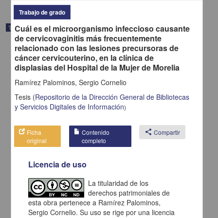
Trabajo de grado
Cuál es el microorganismo infeccioso causante
Trabajo de grado
de cervicovaginitis más frecuentemente
relacionado con las lesiones precursoras de
cáncer cervicouterino, en la clínica de
displasias del Hospital de la Mujer de Morelia
Ramírez Palominos, Sergio Cornelio
Tesis
(
Repositorio de la Dirección General de Bibliotecas
y Servicios Digitales de Información
)
Ficha
Contenido
share
Compartir
original
completo
Licencia de uso
Manejo estomatologico de pacientes con hidrocefalia y labio y
paladar hendido en el Hospital General de México : (casos clinicos)
La titularidad de los
Villanueva Cruz, Israel
derechos patrimoniales de
2013
esta obra pertenece a Ramírez Palominos,
Medicina y Ciencias de la Salud
Sergio Cornelio. Su uso se rige por una licencia
Manejo estomatologico de pacientes con hidrocefalia y labio y paladar hendido en el