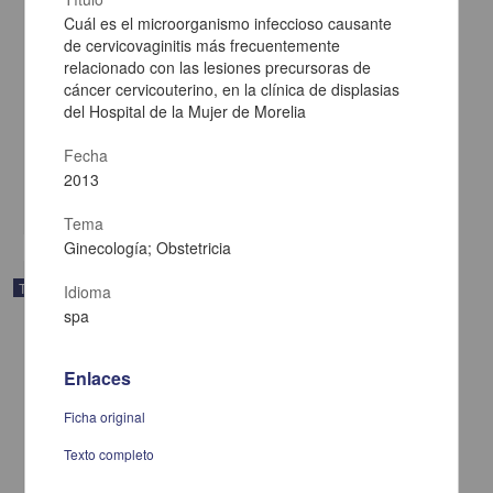
Cuál es el microorganismo infeccioso causante
Diseño y prueba de un instrumento para evaluar la adherencia
de cervicovaginitis más frecuentemente
terapéutica en los pacientes con diabetes mellitus tipo 2 de la
relacionado con las lesiones precursoras de
Clínica de Medicina Familiar Marina Nacional ISSSTE
cáncer cervicouterino, en la clínica de displasias
Teniente de Alba, María del Carmen
del Hospital de la Mujer de Morelia
2013
Medicina y Ciencias de la Salud
Fecha
Diseño
y prueba de un instrumento para evaluar la adherencia terapéutica en los
pacientes
2013
share
Tema
Ginecología; Obstetricia
Trabajo de grado
Idioma
spa
Enlaces
Ficha original
Texto completo