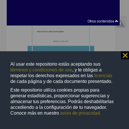
Otros contenidos
⨯
Frecuencia de hipotiroidismo clínico, subclínico y síndrome de t3
baja en pacientes con insuficiencia renal crónica en terapia de
Al usar este repositorio estás aceptando sus
sustitución renal del Hospital General de México
términos y condiciones de uso
, y te obligas a
Salazar Palma, Ruby Sareth
respetar los derechos expresados en las
licencias
2013
de cada página y de cada documento presentado.
Medicina y Ciencias de la Salud
Frecuencia de hipotiroidismo
clínico
, subclínico y síndrome de t3 baja en pacientes
Este repositorio utiliza cookies propias para
share
generar estadísticas, proporcionar sugerencias y
almacenar tus preferencias. Podrás deshabilitarlas
accediendo a la configuración de tu navegador.
Conoce más en nuestro
aviso de privacidad.
Trabajo de grado