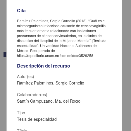
Bautista Cervantes, Pedro
2013
Cita
Medicina y Ciencias de la Salud
Osteomielitis mandibular crónica supurativa, presentacion de tres casos
clínicos
que
Ramírez Palominos, Sergio Cornelio (2013). “Cuál es el
ingresan
microorganismo infeccioso causante de cervicovaginitis
más frecuentemente relacionado con las lesiones
share
precursoras de cáncer cervicouterino, en la clínica de
displasias del Hospital de la Mujer de Morelia”. [Tesis de
especialidad]. Universidad Nacional Autónoma de
México. Recuperado de
Trabajo de grado
https://repositorio.unam.mx/contenidos/3529258
Descripción del recurso
Autor(es)
Ramírez Palominos, Sergio Cornelio
Colaborador(es)
Santín Campuzano, Ma. del Rocio
Tipo
Tesis de especialidad
Título