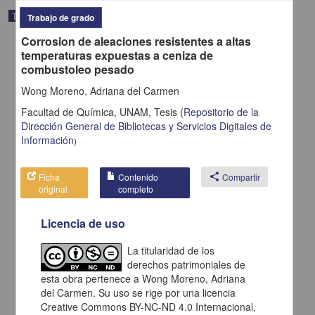
Trabajo de grado
Trabajo de grado
Corrosion de aleaciones resistentes a altas
temperaturas expuestas a ceniza de
combustoleo pesado
Wong Moreno, Adriana del Carmen
Facultad de Química, UNAM,
Tesis
(
Repositorio de la
Dirección General de Bibliotecas y Servicios Digitales de
Información
)
Ficha
Contenido
share
Compartir
original
completo
Licencia de uso
Tierra y sociedad en Mexico durante el siglo XIX el caso de
Aguascalientes
Gomez Serrano, José de Jesus
La titularidad de los
1998
derechos patrimoniales de
Artes y Humanidades
esta obra pertenece a Wong Moreno, Adriana
del Carmen. Su uso se rige por una licencia
share
Creative Commons BY-NC-ND 4.0 Internacional,