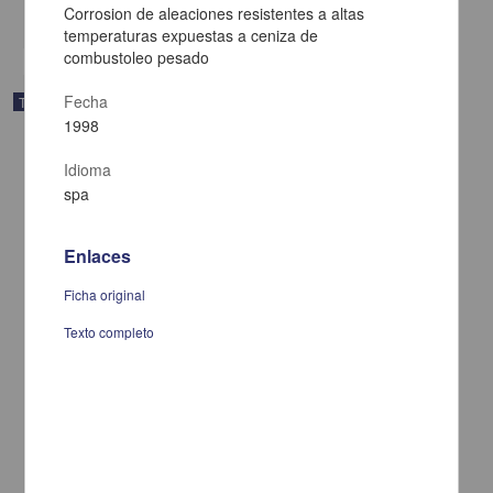
Corrosion de aleaciones resistentes a altas
share
temperaturas expuestas a ceniza de
combustoleo pesado
Fecha
Trabajo de grado
1998
Idioma
spa
Enlaces
Ficha original
Texto completo
De medico, poeta y loco ...: aproximacion a las estrategias
discursivas de la lirica popular mexicana
Medina Jaime, Ruben Dario, 1954-
1998