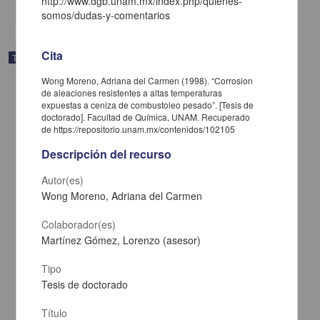
http://www.dgb.unam.mx/index.php/quienes-
somos/dudas-y-comentarios
Cita
Trabajo de grado
Wong Moreno, Adriana del Carmen (1998). “Corrosion
de aleaciones resistentes a altas temperaturas
expuestas a ceniza de combustoleo pesado”. [Tesis de
doctorado]. Facultad de Química, UNAM. Recuperado
de https://repositorio.unam.mx/contenidos/102105
Descripción del recurso
Autor(es)
Wong Moreno, Adriana del Carmen
Colaborador(es)
Martínez Gómez, Lorenzo (asesor)
El municipio mexicano en el umbral del siglo XXI
Tipo
García Jimenez, Juan Antonio
Tesis de doctorado
1998
Ciencias Sociales y Económicas
Título