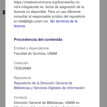
https://creativecommons.org/licenses/by-nc-
nd/4.0/legalcode.es, fecha de asignación de la
licencia no disponible. Para un uso diferente
Trabajo de grado
consultar al responsable jurídico del repositorio
en bidi@dgb.unam.mx.
Ver términos de la
licencia
Procedencia del contenido
Entidad o dependencia
Facultad de Química, UNAM
Colección
TESIUNAM
Repositorio
Los dialogos del Calepino de Motul: exploraciones en la
Repositorio de la Dirección General de
historiografia de la otredad
Bibliotecas y Servicios Digitales de Información
Lema Labadie D Arce, Rose
1998
Contacto
Artes y Humanidades
Dirección General de Bibliotecas, UNAM en
share