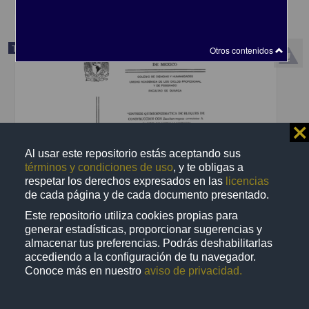
Trabajo de grado
Otros contenidos
⨯
Al usar este repositorio estás aceptando sus
términos y condiciones de uso
, y te obligas a
respetar los derechos expresados en las
licencias
de cada página y de cada documento presentado.
Este repositorio utiliza cookies propias para
generar estadísticas, proporcionar sugerencias y
almacenar tus preferencias. Podrás deshabilitarlas
Sintesis quimioenzimatica de bloques de construccion con
accediendo a la configuración de tu navegador.
Saccharomyces cerquisiae a partir de nitroalquenos
Conoce más en nuestro
aviso de privacidad.
Navarro Ocaña, Arturo, 1959-
1998
Biotecnología y Ciencias Agropecuarias