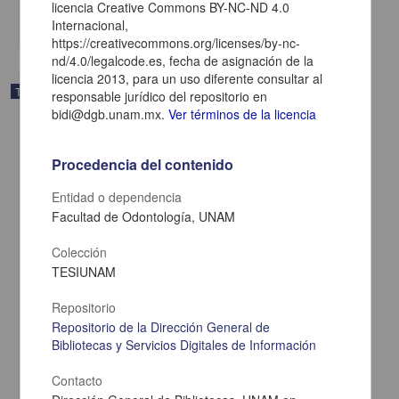
licencia Creative Commons BY-NC-ND 4.0
share
Internacional,
https://creativecommons.org/licenses/by-nc-
nd/4.0/legalcode.es, fecha de asignación de la
licencia 2013, para un uso diferente consultar al
Trabajo de grado
responsable jurídico del repositorio en
bidi@dgb.unam.mx.
Ver términos de la licencia
Procedencia del contenido
Entidad o dependencia
Facultad de Odontología, UNAM
Colección
TESIUNAM
Repositorio
Repositorio de la Dirección General de
Bibliotecas y Servicios Digitales de Información
Aplicaciones odontológicas de células madre de la pulpa dental
Ruiz Rivera, Cynthia Karen
Contacto
2013