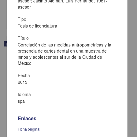
asesor; Jacinto Alemán, Luis Fernando, 1981-
2013
asesor
Medicina y Ciencias de la Salud
Tipo
share
Tesis de licenciatura
Título
Trabajo de grado
Correlación de las medidas antropométricas y la
presencia de caries dental en una muestra de
niños y adolescentes al sur de la Ciudad de
México
Fecha
2013
Idioma
spa
Enlaces
Ficha original
Carcinoma mioepitelial, presentación de un caso y revisión de la