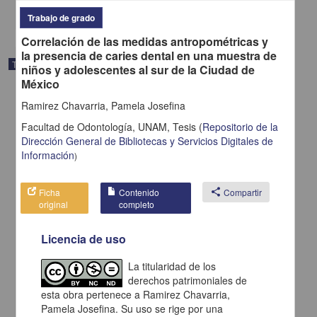
share
Trabajo de grado
Correlación de las medidas antropométricas y
la presencia de caries dental en una muestra de
Trabajo de grado
niños y adolescentes al sur de la Ciudad de
México
Ramirez Chavarria, Pamela Josefina
Facultad de Odontología, UNAM,
Tesis
(
Repositorio de la
Dirección General de Bibliotecas y Servicios Digitales de
Información
)
Ficha
Contenido
share
Compartir
original
completo
Licencia de uso
La titularidad de los
Postura corporal en relación con la clasificación de angle
derechos patrimoniales de
Reveles Reyes, Perla Aidé
esta obra pertenece a Ramirez Chavarria,
2013
Pamela Josefina. Su uso se rige por una
Medicina y Ciencias de la Salud