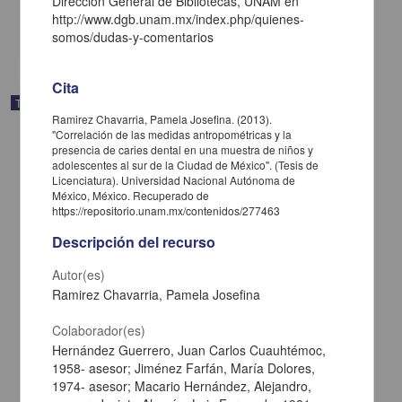
Dirección General de Bibliotecas, UNAM en
Medicina y Ciencias de la Salud
http://www.dgb.unam.mx/index.php/quienes-
share
somos/dudas-y-comentarios
Cita
Trabajo de grado
Ramirez Chavarria, Pamela Josefina. (2013).
"Correlación de las medidas antropométricas y la
presencia de caries dental en una muestra de niños y
adolescentes al sur de la Ciudad de México". (Tesis de
Licenciatura). Universidad Nacional Autónoma de
México, México. Recuperado de
https://repositorio.unam.mx/contenidos/277463
Descripción del recurso
Autor(es)
Ramirez Chavarria, Pamela Josefina
Colaborador(es)
Hernández Guerrero, Juan Carlos Cuauhtémoc,
Políticas de salud oral en programas dirigidos a escolares y
1958- asesor; Jiménez Farfán, María Dolores,
adolescentes : revisión bibliográfica
1974- asesor; Macario Hernández, Alejandro,
Montoya Magaña, Laura Elena Elizabeth