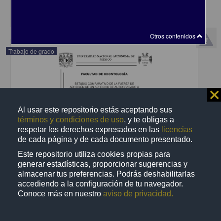
share
Otros contenidos
Trabajo de grado
⨯
Al usar este repositorio estás aceptando sus
términos y condiciones de uso
, y te obligas a
respetar los derechos expresados en las
licencias
de cada página y de cada documento presentado.
Este repositorio utiliza cookies propias para
generar estadísticas, proporcionar sugerencias y
almacenar tus preferencias. Podrás deshabilitarlas
accediendo a la configuración de tu navegador.
Conoce más en nuestro
aviso de privacidad.
Estudio comparativo de la fuerza de adhesión de un adhesivo de
autograbado a esmalte con blanqueamiento previo a la
cementación de brackets