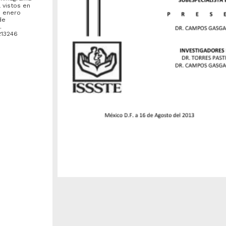
 vistos en
e enero
de
.
213246
dismo
cientes
 de
del 2011