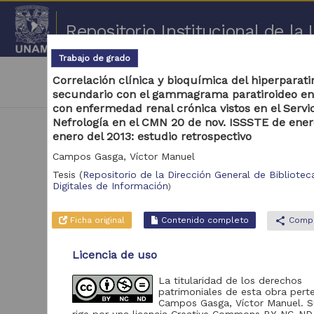
Repositorio Institucional de l
Trabajo de grado
|
cancel
Universidad Nacional Autónoma de México
Correlación clínica y bioquímica del hiperparat
Coordinación General de Estudios de Posgrado, 
secundario con el gammagrama paratiroideo en
con enfermedad renal crónica vistos en el Servi
Nefrología en el CMN 20 de nov. ISSSTE de ener
enero del 2013: estudio retrospectivo
Campos Gasga, Víctor Manuel
Tesis
(
Repositorio de la Dirección General de Biblioteca
Digitales de Información
)
Ficha original
Contenido completo
share
Compa
Repositorio
Licencia de uso
Repositorio de la
1
Dirección General de
La titularidad de los derechos
Bibliotecas y Servicios
patrimoniales de esta obra pert
Digitales de Información
Campos Gasga, Víctor Manuel. S