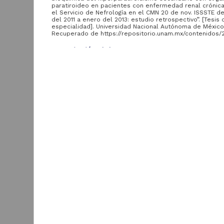
Entidad
paratiroideo en pacientes con enfermedad renal crónica
aportante
el Servicio de Nefrología en el CMN 20 de nov. ISSSTE d
de la UNAM
del 2011 a enero del 2013: estudio retrospectivo”. [Tesis 
especialidad]. Universidad Nacional Autónoma de México
Recuperado de https://repositorio.unam.mx/contenidos/
Coordinación General de
1
Estudios de Posgrado,
Descripción del recurso
UNAM
Autor(es)
Campos Gasga, Víctor Manuel
Colaborador(es)
Área de
Torres Pastrana, Juvenal (asesor)
conocimiento
Tipo
Ciencias Sociales y
1
Tesis de especialidad
Económicas
Título
Correlación clínica y bioquímica del hiperparatiroi
secundario con el gammagrama paratiroideo en pa
con enfermedad renal crónica vistos en el Servicio
Año de
Nefrología en el CMN 20 de nov. ISSSTE de enero 
producción
a enero del 2013: estudio retrospectivo
2013
1
Fecha
2013