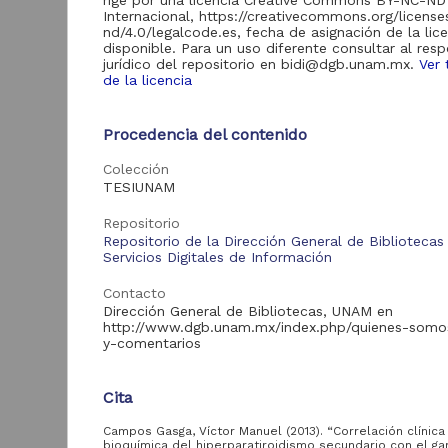
rige por una licencia Creative Commons BY-NC-ND
Internacional, https://creativecommons.org/licens
nd/4.0/legalcode.es, fecha de asignación de la lic
disponible. Para un uso diferente consultar al res
Acervo
jurídico del repositorio en bidi@dgb.unam.mx.
Ver 
de la licencia
Tesis
1
Procedencia del contenido
Colección
Tipo de
TESIUNAM
recurso
Repositorio
Trabajo de grado
1
Repositorio de la Dirección General de Bibliotecas
Servicios Digitales de Información
Contacto
Dirección General de Bibliotecas, UNAM en
Tipo de
http://www.dgb.unam.mx/index.php/quienes-somo
contenido
y-comentarios
Tesis de licenciatura
1
Cita
Campos Gasga, Víctor Manuel (2013). “Correlación clínica
bioquímica del hiperparatiroidismo secundario con el 