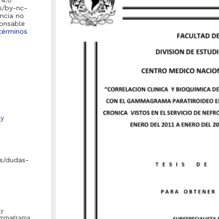
 4.0
es/by-nc-
encia no
ponsable
términos
 y
s/dudas-
 y
gammagrama