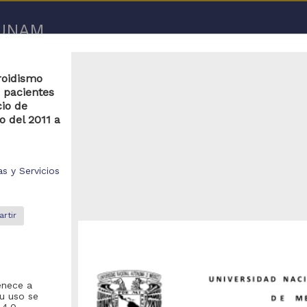
a UNAM
Repositorio de la Dirección General de Bibliotecas y Servicios D
iroidismo
UNAM
"diseño eléctrico en clinicas y/o hospitales"
 pacientes
cio de
o del 2011 a
s y Servicios
rtir
enece a
u uso se