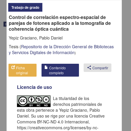
share
Trabajo de grado
Control de correlación espectro-espacial de
parejas de fotones aplicado a la tomografía de
Registro de colección universitaria
coherencia óptica cuántica
Yepiz Graciano, Pablo Daniel
Tesis
(
Repositorio de la Dirección General de Bibliotecas
y Servicios Digitales de Información
)
Ficha
Contenido
share
Compartir
original
completo
Licencia de uso
La titularidad de los
derechos patrimoniales de
esta obra pertenece a Yepiz Graciano, Pablo
Síntesis de novedosos biomateriales poliméricos para la liberación
controlada de fármacos
Daniel. Su uso se rige por una licencia Creative
Emilio Bucio Carrillo - Dirección General de Asuntos del Personal
Commons BY-NC-ND 4.0 Internacional,
Académico
https://creativecommons.org/licenses/by-nc-