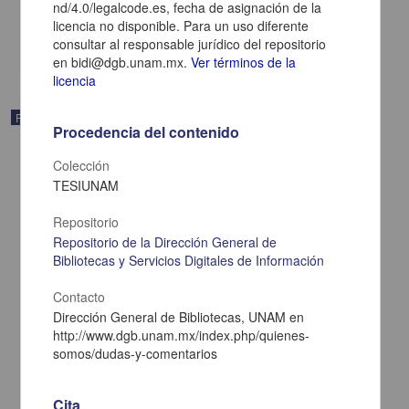
2011
nd/4.0/legalcode.es, fecha de asignación de la
Biología y Química
licencia no disponible. Para un uso diferente
consultar al responsable jurídico del repositorio
share
en bidi@dgb.unam.mx.
Ver términos de la
licencia
Registro de colección universitaria
Procedencia del contenido
Colección
TESIUNAM
Repositorio
Repositorio de la Dirección General de
Bibliotecas y Servicios Digitales de Información
Contacto
Dirección General de Bibliotecas, UNAM en
http://www.dgb.unam.mx/index.php/quienes-
somos/dudas-y-comentarios
Predicciones teóricas de la materia obscura, de los hoyos negros y
de su coexistencia en las estructuras cósmicas y las señales
Cita