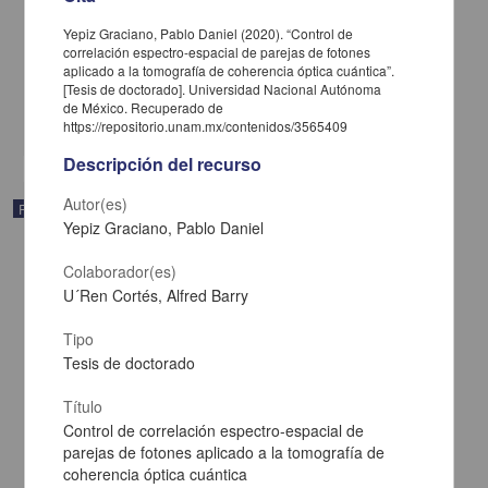
astrofísicas asociadas
Darío Núñez Zúñiga - Dirección General de Asuntos del Personal
Yepiz Graciano, Pablo Daniel (2020). “Control de
Académico
correlación espectro-espacial de parejas de fotones
2011
aplicado a la tomografía de coherencia óptica cuántica”.
Físico Matemáticas y Ciencias de la Tierra
[Tesis de doctorado]. Universidad Nacional Autónoma
de México. Recuperado de
share
https://repositorio.unam.mx/contenidos/3565409
Descripción del recurso
Autor(es)
Registro de colección universitaria
Yepiz Graciano, Pablo Daniel
Colaborador(es)
U´Ren Cortés, Alfred Barry
Tipo
Tesis de doctorado
Título
Control de correlación espectro-espacial de
parejas de fotones aplicado a la tomografía de
coherencia óptica cuántica