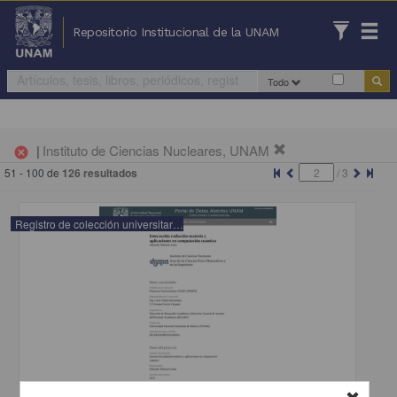
Repositorio Institucional de la UNAM
Todo
|
Instituto de Ciencias Nucleares, UNAM
cancel
51 - 100 de
126 resultados
/
3
Registro de colección universitaria