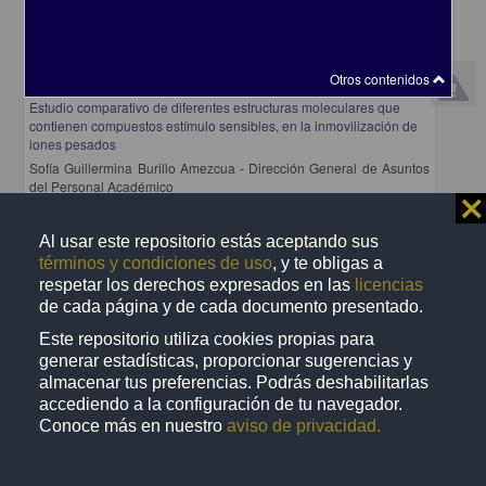
Otros contenidos
Estudio comparativo de diferentes estructuras moleculares que
contienen compuestos estímulo sensibles, en la inmovilización de
iones pesados
Sofía Guillermina Burillo Amezcua - Dirección General de Asuntos
del Personal Académico
⨯
2010
Biología y Química
Al usar este repositorio estás aceptando sus
share
términos y condiciones de uso
, y te obligas a
respetar los derechos expresados en las
licencias
de cada página y de cada documento presentado.
Este repositorio utiliza cookies propias para
Registro de colección universitaria
generar estadísticas, proporcionar sugerencias y
almacenar tus preferencias. Podrás deshabilitarlas
accediendo a la configuración de tu navegador.
Conoce más en nuestro
aviso de privacidad.