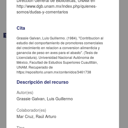
Dirección General de Bibliotecas, UNAM en
Medicina y Ciencias de la Salud
http://www.dgb.unam.mx/index.php/quienes-
somos/dudas-y-comentarios
share
Cita
Trabajo de grado
Grassie Galvan, Luis Guillermo. (1984). "Contribucion al
estudio del comportamiento de promotores comerciales
del crecimiento en relacion a conversion alimenticia y
ganancia de peso en aves para el abasto". (Tesis de
Licenciatura). Universidad Nacional Autónoma de
México, Facultad de Estudios Superiores Cuautitlán,
UNAM. Recuperado de
https://repositorio.unam.mx/contenidos/3461738
Descripción del recurso
Autor(es)
Grassie Galvan, Luis Guillermo
Colaborador(es)
Mar Cruz, Raúl Arturo
Alteraciones cardio vasculares observadas en necropsias de
canideos, realizadas en el laboratorio de aptologia de la FES-C de
Tipo