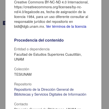
Creative Commons BY-NC-ND 4.0 Internacional,
share
https://creativecommons.org/licenses/by-nc-
nd/4.0/legalcode.es, fecha de asignación de la
licencia 1984, para un uso diferente consultar al
responsable jurídico del repositorio en
Trabajo de grado
bidi@dgb.unam.mx.
Ver términos de la licencia
Procedencia del contenido
Entidad o dependencia
Facultad de Estudios Superiores Cuautitlán,
UNAM
Colección
TESIUNAM
Repositorio
Repositorio de la Dirección General de
Bibliotecas y Servicios Digitales de Información
Evaluacion de la eficiencia productiva de un rebano caprino (varias
razas) de segundo parto en Jilotepec, Edo. de Mexico
Contacto
Pineda Sanchez, Edmundo
1984