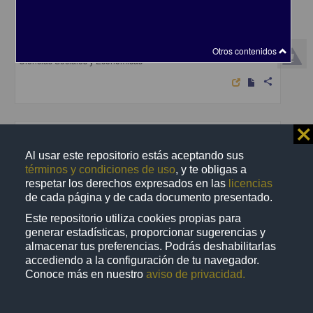
La auditoria a los sistemas automatizados de registro
Martinez Sanchez, Enrique
1984
Otros contenidos
Ciencias Sociales y Económicas
share
⨯
Trabajo de grado
Al usar este repositorio estás aceptando sus
términos y condiciones de uso
, y te obligas a
respetar los derechos expresados en las
licencias
de cada página y de cada documento presentado.
Este repositorio utiliza cookies propias para
generar estadísticas, proporcionar sugerencias y
almacenar tus preferencias. Podrás deshabilitarlas
accediendo a la configuración de tu navegador.
Conoce más en nuestro
aviso de privacidad.