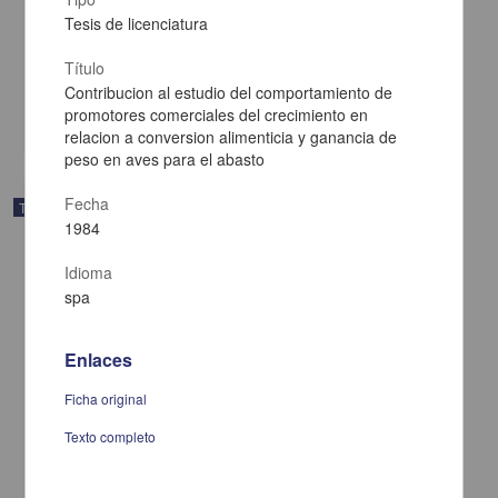
julio a diciembre de 1982 y su aplicacion en la clinica de pequenas
especies
Tesis de licenciatura
Manterola Granados, Matilde
1984
Título
Medicina y Ciencias de la Salud
Contribucion al estudio del comportamiento de
promotores comerciales del crecimiento en
share
relacion a conversion alimenticia y ganancia de
peso en aves para el abasto
Fecha
Trabajo de grado
1984
Idioma
spa
Enlaces
Ficha original
Texto completo