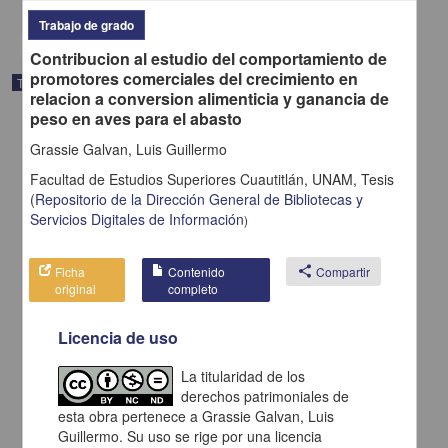
share
Trabajo de grado
Contribucion al estudio del comportamiento de
promotores comerciales del crecimiento en
Trabajo de grado
relacion a conversion alimenticia y ganancia de
peso en aves para el abasto
Grassie Galvan, Luis Guillermo
Facultad de Estudios Superiores Cuautitlán, UNAM,
Tesis
(
Repositorio de la Dirección General de Bibliotecas y
Servicios Digitales de Información
)
Ficha
Contenido
share
Compartir
original
completo
Licencia de uso
La titularidad de los
Manual de formulacion de raciones para cerdos
derechos patrimoniales de
Moreno Ibarra, Ricardo
1984
esta obra pertenece a Grassie Galvan, Luis
Medicina y Ciencias de la Salud
Guillermo. Su uso se rige por una licencia