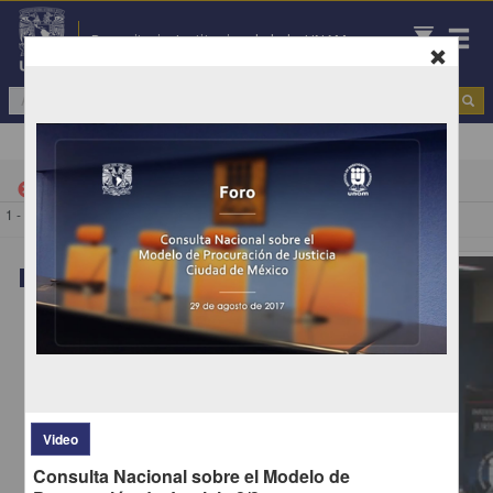
Repositorio Institucional de la UNAM
Todo
|
Mesa de debate
cancel
1 - 1 de
1 resultados
Video
Video
Consulta Nacional sobre el Modelo de