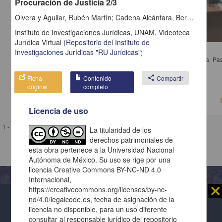
Procuración de Justicia 2/3
Olvera y Aguilar, Rubén Martín; Cadena Alcántara, Bernardo; Gonzáles Duarte, Marcela; Zetina Pinelo, Amelia; Rangel Romero, Xochithl Guadalupe; Siddhartha Martínez Báez, Omar; Ríos Escutia, Erika; Avendaño Flores, Eduardo; Barragán Moreno, Eidy; Rosales, Carlos Manuel
Instituto de Investigaciones Jurídicas, UNAM,
Videoteca
Jurídica Virtual
(
Repositorio del Instituto de
Mesa de discusión Recorte al Gasto Público 2015
Investigaciones Jurídicas "RU Jurídicas"
)
Ríos Granados, Gabriela; Vásquez Colmenares, Pedro; Foncerrada Pasc
Instituto de Investigaciones Jurídicas, UNAM
2015-03-05
Ficha
Contenido
share
Compartir
Ciencias Sociales y Económicas
original
completo
Licencia de uso
1 - 1 de
1 resultados
La titularidad de los
derechos patrimoniales de
esta obra pertenece a la Universidad Nacional
Autónoma de México. Su uso se rige por una
licencia Creative Commons BY-NC-ND 4.0
Internacional,
⨯
https://creativecommons.org/licenses/by-nc-
nd/4.0/legalcode.es, fecha de asignación de la
Al usar este repositorio estás aceptando sus
licencia no disponible, para un uso diferente
Repositorio Institucional de la
términos y condiciones de uso
, y te obligas a
consultar al responsable jurídico del repositorio
Universidad Nacional Autónoma de México