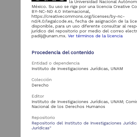
la Universidad Nacional Autóno
Centro Regional de
México. Su uso se rige por una licencia Creative
4
Investigaciones
BY-NC-ND 4.0 Internacional,
Multidisciplinarias
https://creativecommons.org/licenses/by-nc-
"RU-CRIM"
nd/4.0/legalcode.es, fecha de asignación de la lic
disponible, para un uso diferente consultar al res
jurídico del repositorio por medio del correo elect
padiij@unam.mx.
Ver términos de la licencia
Acervo
E
Procedencia del contenido
F
Videoteca Jurídica
52
Virtual
Entidad o dependencia
F
Instituto de Investigaciones Jurídicas, UNAM
Eventos académicos
5
C
del IIJ
I
Colección
M
Secretaría Técnica
3
Derecho
2
Actos
C
Editor
conmemorativos del
1
E
Instituto de Investigaciones Jurídicas, UNAM; Comi
CRIM
H
Nacional de los Derechos Humanos
Repositorio
Repositorio del Instituto de Investigaciones Jurídi
Tipo de
Jurídicas"
Vid
recurso