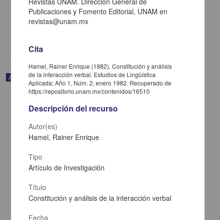
Revistas UNAM. Dirección General de
Aguilera, Carmen - Instituto de Investigaciones Históricas, UNAM
Publicaciones y Fomento Editorial, UNAM en
2022-10-21
revistas@unam.mx
Artes y Humanidades
share
Cita
Hamel, Rainer Enrique (1982). Constitución y análisis
de la interacción verbal. Estudios de Lingüística
Artículo
Aplicada; Año 1, Núm. 2; enero 1982. Recuperado de
https://repositorio.unam.mx/contenidos/16510
Descripción del recurso
Autor(es)
Hamel, Rainer Enrique
Tipo
Artículo de Investigación
Título
Constitución y análisis de la interacción verbal
Fecha