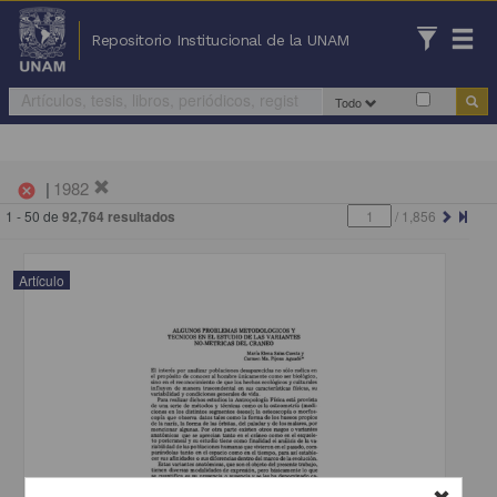
Repositorio Institucional de la UNAM
Todo
|
1982
cancel
1 - 50 de
92,764 resultados
/
1,856
Artículo