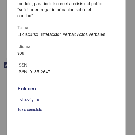
modelo; para incluir con el análisis del patrón
“solicitar-entregar información sobre el
Los huehuetlatolli en la cristianización de México: dos sermones en
náhuatl de Sahagún
camino”.
Baudot, Georges - Instituto de Investigaciones Históricas, UNAM
2022-10-21
Tema
Artes y Humanidades
El discurso; Interacción verbal; Actos verbales
share
Idioma
spa
ISSN
Artículo
ISSN: 0185-2647
Enlaces
Ficha original
Texto completo