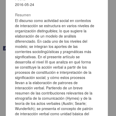
¿Quetzalcóatl en Amatlán (Morelos)?
2016-05-24
Dubernard Chaveau, Juan - Instituto de Investigaciones Históricas,
UNAM
Resumen
2022-10-21
Artes y Humanidades
El discurso como actividad social en contextos
de interacción se estructura en varios niveles de
share
organización distinguibles; lo que sugiere la
elaboración de un modelo de análisis
diferenciado. En cada uno de los niveles del
modelo; se integran los aportes de las
Artículo
corrientes sociolingüísticas y pragmáticas más
significativas. En el presente artículo se
desarrolla el nivel III que analiza en qué forma
se constituye la acción verbal a partir de los
procesos de constitución e interpretación de la
significación social; y cómo estos procesos
llevan a la elaboración de patrones de
interacción verbal. Partiendo de un breve
resumen de las contribuciones relevantes de la
etnografía de la comunicación (Hymes) y de la
teoría de los actos verbales (Austin; Searle;
Wunderlich); se presenta el concepto de patrón
de interacción verbal como unidad básica del