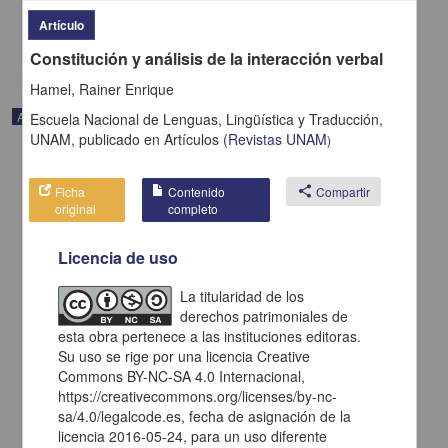
Artes y Humanidades
Artículo
share
Constitución y análisis de la interacción verbal
Hamel, Rainer Enrique
Artículo
Escuela Nacional de Lenguas, Lingüística y Traducción,
UNAM,
publicado en
Artículos
(
Revistas UNAM
)
Ficha
Contenido
share
Compartir
original
completo
Licencia de uso
La titularidad de los
derechos patrimoniales de
esta obra pertenece a las instituciones editoras.
Su uso se rige por una licencia Creative
Commons BY-NC-SA 4.0 Internacional,
https://creativecommons.org/licenses/by-nc-
Los nombres de lugar en náhuatl
sa/4.0/legalcode.es, fecha de asignación de la
León Portilla, Miguel - Instituto de Investigaciones Históricas, UNAM
licencia 2016-05-24, para un uso diferente