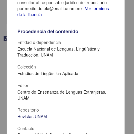
2022-10-21
consultar al responsable jurídico del repositorio
Artes y Humanidades
por medio de ela@enallt.unam.mx.
Ver términos
de la licencia
share
Procedencia del contenido
Artículo
Entidad o dependencia
Escuela Nacional de Lenguas, Lingüística y
Traducción, UNAM
Colección
Estudios de Lingüística Aplicada
Editor
Centro de Enseñanza de Lenguas Extranjeras,
UNAM
Repositorio
Revistas UNAM
Xolpan y Tonalco: una hipótesis acerca de la correlación
Contacto
astronómica del calendario mexica