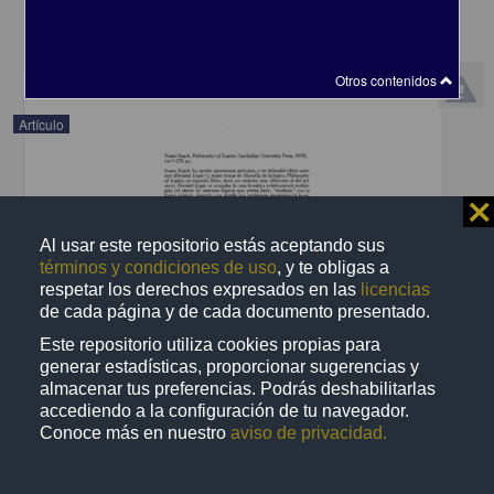
Artes y Humanidades
share
Otros contenidos
Artículo
⨯
Al usar este repositorio estás aceptando sus
términos y condiciones de uso
, y te obligas a
respetar los derechos expresados en las
licencias
de cada página y de cada documento presentado.
Este repositorio utiliza cookies propias para
generar estadísticas, proporcionar sugerencias y
almacenar tus preferencias. Podrás deshabilitarlas
accediendo a la configuración de tu navegador.
Conoce más en nuestro
aviso de privacidad.
Susan Haack, Philosophy of Logics
Orayen, Raúl - Instituto de Investigaciones Filosóficas, UNAM
2018-11-23