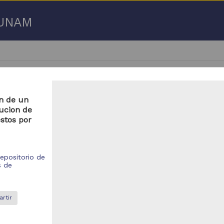
a UNAM
on de un
tucion de
stos por
- 100 de
2,931 resultados
bajo de grado
Trabajo de grado
epositorio de
s de
rtir