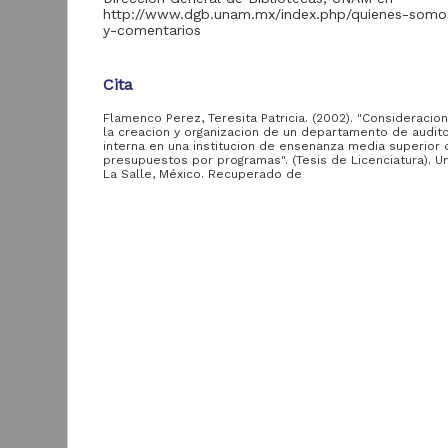
aportante
http://www.dgb.unam.mx/index.php/quienes-somo
de otras
y-comentarios
instituciones
Cita
Escuela de Ingeniería,
793
ULSA
Flamenco Perez, Teresita Patricia. (2002). "Consideracio
Escuela de Derecho,
la creacion y organizacion de un departamento de audito
609
ULSA
interna en una institucion de ensenanza media superior q
presupuestos por programas". (Tesis de Licenciatura). U
Escuela de Química,
La Salle, México. Recuperado de
596
https://repositorio.unam.mx/contenidos/103496
ULSA
Escuela de
Descripción del recurso
Contaduría y
419
Administración, ULSA
Autor(es)
C
Flamenco Perez, Teresita Patricia
Escuela Mexicana de
u
414
Arquitectura, ULSA
H
Colaborador(es)
d
Escuela de Filosofía,
Castro Espinosa, Raul, asesor
62
A
ULSA
2
Tipo
Facultad de
B
6
Tesis de licenciatura
Ingeniería, ULSA
ver más
Título
Consideraciones sobre la creacion y organizacion 