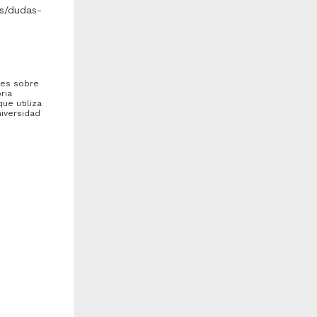
s/dudas-
nes sobre
ria
ue utiliza
niversidad
ontribucion al desarrollo de
Marco juridico de la atencion
na metodologia analitica por
medica en casos de urgencia
PLC para cuantificacion
e...
raico Sanchez, Sandino
Gomar Alzaga, Roberto de
003
Jesus
iología y Química
2003
Ciencias Sociales y
Económicas
de un