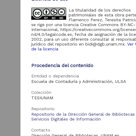
La titularidad de los derechos
Acervo
patrimoniales de esta obra pert
Flamenco Perez, Teresita Patrici
se rige por una licencia Creative Commons BY-NC
Tesis
2,931
Internacional, https://creativecommons.org/licens
nd/4.0/legalcode.es, fecha de asignación de la lic
2002, para un uso diferente consultar al responsa
jurídico del repositorio en bidi@dgb.unam.mx.
Ver 
A
Tipo de
de la licencia
d
recurso
K
Procedencia del contenido
Trabajo de grado
2,931
S
2
Entidad o dependencia
A
Escuela de Contaduría y Administración, ULSA
Tipo de
Colección
contenido
TESIUNAM
Tesis de licenciatura
Repositorio
2,931
Repositorio de la Dirección General de Bibliotecas
Servicios Digitales de Información
Tra
Contacto
Entidad
Dirección General de Bibliotecas, UNAM en