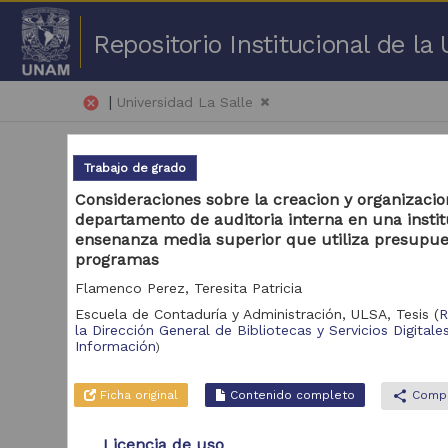
Repositorio Institucional de l
|
cancel
Universidad La Salle
Trabajo de grado
Consideraciones sobre la creacion y organizaci
departamento de auditoria interna en una insti
ensenanza media superior que utiliza presupue
51 
programas
Flamenco Perez, Teresita Patricia
Repositorio
Tra
Escuela de Contaduría y Administración, ULSA,
Tesis
(
R
la Dirección General de Bibliotecas y Servicios Digitale
Repositorio de la
2,931
Información
)
Dirección General de
Bibliotecas y
Servicios Digitales de
Ficha original
Contenido completo
share
Compa
Información
Licencia de uso