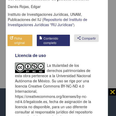
Danés Rojas, Edgar
Instituto de Investigaciones Jurídicas, UNAM,
Publicaciones del IIJ
(
Repositorio del Instituto de
Investigaciones Jurídicas "RU Jurídicas"
)
Ficha
Contenido
share
Compartir
original
completo
Licencia de uso
La titularidad de los
derechos patrimoniales de
esta obra pertenece a la Universidad Nacional
Autónoma de México. Su uso se rige por una
licencia Creative Commons BY-NC-ND 4.0
⨯
Internacional,
https://creativecommons.org/licenses/by-nc-
Al usar este repositorio estás aceptando sus
nd/4.0/legalcode.es, fecha de asignación de la
términos y condiciones de uso
, y te obligas a
licencia no disponible, para un uso diferente
respetar los derechos expresados en las
licencias
consultar al responsable jurídico del repositorio
Repositorio Institucional de la
de cada página y de cada documento presentado.