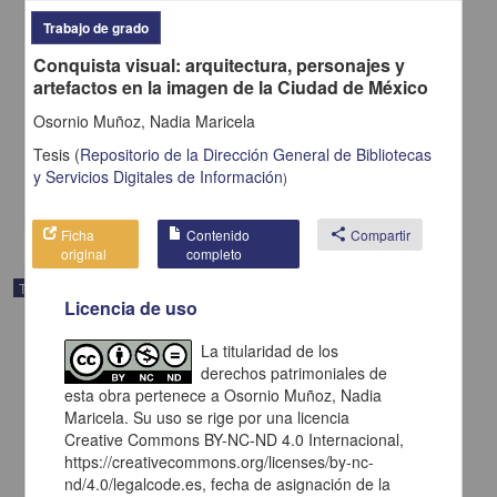
Trabajo de grado
Conquista visual: arquitectura, personajes y
Fotoantropometría automatizada para personalizar funciones de
artefactos en la imagen de la Ciudad de México
transferencia acústica referidas a la cabeza (HRTF)
Torres Gallegos, Edgar Augusto
Osornio Muñoz, Nadia Maricela
2014
Ingenierías
Tesis
(
Repositorio de la Dirección General de Bibliotecas
Doctorado en Ingeniería
Eléctrica
y Servicios Digitales de Información
)
share
Ficha
Contenido
share
Compartir
original
completo
Trabajo de grado
Licencia de uso
La titularidad de los
derechos patrimoniales de
esta obra pertenece a Osornio Muñoz, Nadia
Maricela. Su uso se rige por una licencia
Creative Commons BY-NC-ND 4.0 Internacional,
https://creativecommons.org/licenses/by-nc-
nd/4.0/legalcode.es, fecha de asignación de la