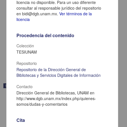
licencia no disponible. Para un uso diferente
consultar al responsable jurídico del repositorio
en bidi@dgb.unam.mx.
Ver términos de la
licencia
Continuous higher-order sliding mode control: implementation
issues
Procedencia del contenido
Castillo López, Alberto Ismael
Colección
2017
Ingenierías
TESIUNAM
Doctorado en Ingeniería
Eléctrica
Repositorio
share
Repositorio de la Dirección General de
Bibliotecas y Servicios Digitales de Información
Trabajo de grado
Contacto
Dirección General de Bibliotecas, UNAM en
http://www.dgb.unam.mx/index.php/quienes-
somos/dudas-y-comentarios
Cita