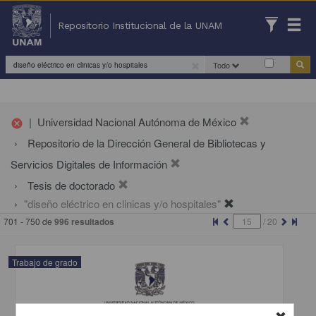
Repositorio Institucional de la UNAM
Todo
|
Universidad Nacional Autónoma de México
cancel
Repositorio de la Dirección General de Bibliotecas y
Servicios Digitales de Información
Tesis de doctorado
"diseño eléctrico en clinicas y/o hospitales"
701 - 750 de
996 resultados
/
20
Trabajo de grado