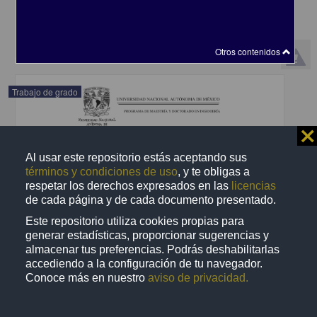
Ingenierías
Doctorado en Ingeniería
Eléctrica
share
Otros contenidos
Trabajo de grado
⨯
Al usar este repositorio estás aceptando sus
términos y condiciones de uso
, y te obligas a
respetar los derechos expresados en las
licencias
de cada página y de cada documento presentado.
Este repositorio utiliza cookies propias para
generar estadísticas, proporcionar sugerencias y
almacenar tus preferencias. Podrás deshabilitarlas
accediendo a la configuración de tu navegador.
Conoce más en nuestro
aviso de privacidad.
Aplicación de tecnologías de sonido biaural para el mejoramiento
de la calidad acústica en sistemas de comunicación móvil