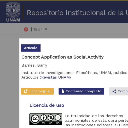
Repositorio Institucional de l
|
cancel
1987
Artículo
Concept Application as Social Activity
Barnes, Barry
Instituto de Investigaciones Filosóficas, UNAM,
publica
1 -
Artículos
(
Revistas UNAM
)
Repositorio
Art
Ficha original
Contenido completo
share
Compa
Portal de Datos
Abiertos UNAM,
63,053
Licencia de uso
Colecciones
Universitarias
La titularidad de los derechos
Repositorio de la
patrimoniales de esta obra pert
Dirección General de
las instituciones editoras. Su uso
Bibliotecas y