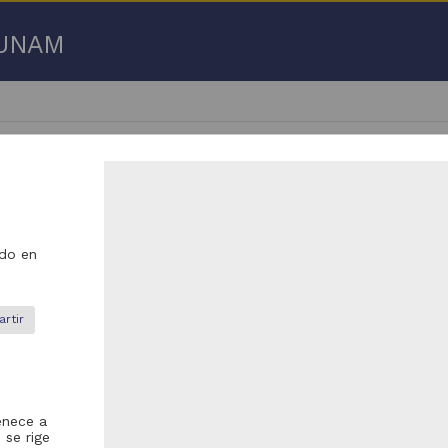
a UNAM
do en
 50 de
72,966 resultados
ículo
Artículo
rtir
enece a
 se rige