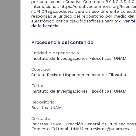
8,404
por una licencia Creative Commons BY-NC-ND 4.0
Servicios Digitales de
Internacional, https://creativecommons.org/licens
Información
nd/4.0/legalcode.es, para un uso diferente consult
responsable jurídico del repositorio por medio del
Revistas UNAM
748
electrónico critica.ojs@filosoficas.unam.mx.
Ver t
de la licencia
Biblioteca y
Hemeroteca Nacional
363
Digital de México
Procedencia del contenido
Repositorio del
D
Instituto de
P
Entidad o dependencia
Investigaciones
212
e
Instituto de Investigaciones Filosóficas, UNAM
Jurídicas "RU
d
Jurídicas"
A
Colección
S
Repositorio Memoria
Crítica. Revista Hispanoamericana de Filosofía
d
Institucional del
S
Centro de
Editor
105
2
Investigaciones sobre
Instituto de Investigaciones Filosóficas, UNAM
C
América del Norte
E
"MiCISAN"
Repositorio
Repositorio del
Revistas UNAM
Centro de
Investigaciones sobre
Contacto
68
América Latina y el
Revistas UNAM. Dirección General de Publicaciones
Caribe "Leopoldo
Fomento Editorial, UNAM en revistas@unam.mx
Art
Zea"