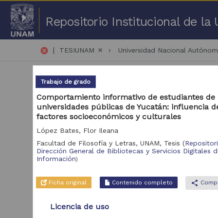
Repositorio Institucional de l
|
cancel
TESIUNAM
Universidad Nacional Autóno
Trabajo de grado
Comportamiento informativo de estudiantes de
universidades públicas de Yucatán: influencia d
factores socioeconómicos y culturales
1 -
López Bates, Flor Ileana
Facultad de Filosofía y Letras, UNAM,
Tesis
(
Repositor
Repositorio
Dirección General de Bibliotecas y Servicios Digitales 
Tra
Información
)
Repositorio de la
54,898
Dirección General
Ficha original
Contenido completo
share
Compa
de Bibliotecas y
Servicios Digitales
de Información
Licencia de uso