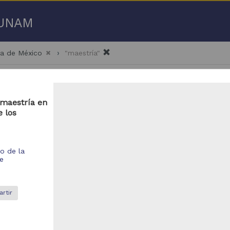
a UNAM
ma de México
"maestría"
 maestría en
e los
 50 de
54,898 resultados
io de la
de
bajo de grado
Trabajo de grado
rtir