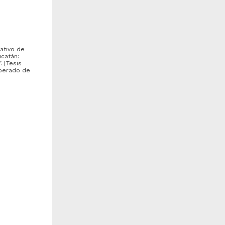
bajo de grado
Trabajo de grado
ativo de
ucatán:
. [Tesis
uperado de
a fundamentación de la
Seguimiento de egresados de
ráctica docente en la
la Maestría en Administración
aestría en Docencia para
(Negocios Internacionales...
...
odríguez de los Ríos, Dulce
Ordóñez Luna, María Cristina
estría
aría
2010
 los
021
Ciencias Sociales y
rtes y Humanidades
Económicas