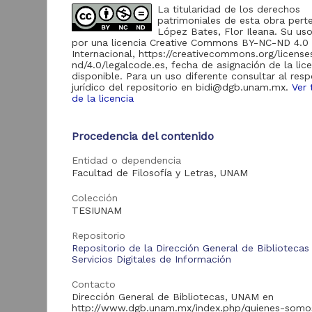
La titularidad de los derechos
patrimoniales de esta obra pert
Acervo
López Bates, Flor Ileana. Su uso
por una licencia Creative Commons BY-NC-ND 4.0
Internacional, https://creativecommons.org/licens
Tesis
54,898
nd/4.0/legalcode.es, fecha de asignación de la lic
disponible. Para un uso diferente consultar al res
jurídico del repositorio en bidi@dgb.unam.mx.
Ver 
de la licencia
R
Tipo de
p
recurso
p
Procedencia del contenido
y.
Trabajo de grado
54,898
G
Entidad o dependencia
2
Facultad de Filosofía y Letras, UNAM
C
E
Colección
C
Tipo de
TESIUNAM
contenido
Repositorio
Tes
Repositorio de la Dirección General de Bibliotecas
Tesis de maestría
53,569
Servicios Digitales de Información
Tesis de doctorado
1,277
Contacto
Tesis de licenciatura
42
Dirección General de Bibliotecas, UNAM en
http://www.dgb.unam.mx/index.php/quienes-somo