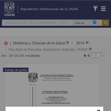
Repositorio Institucional de la UNAM
Todo
|
Medicina y Ciencias de la Salud
2014
cancel
Facultad de Estudios Superiores Iztacala, UNAM
201 - 231 de
231 resultados
/
5
Trabajo de grado