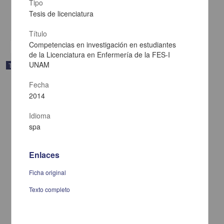
2014
Tipo
Medicina y Ciencias de la Salud
Tesis de licenciatura
share
Título
Competencias en investigación en estudiantes
de la Licenciatura en Enfermería de la FES-I
UNAM
Trabajo de grado
Fecha
2014
Idioma
spa
Enlaces
Ficha original
Texto completo
Construcción corporal y temporal de la artritis
Pedro Miguel, César Fernando