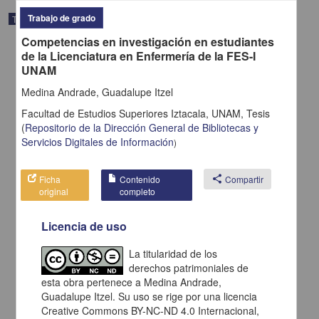
Trabajo de grado
Trabajo de grado
Competencias en investigación en estudiantes
de la Licenciatura en Enfermería de la FES-I
UNAM
Medina Andrade, Guadalupe Itzel
Facultad de Estudios Superiores Iztacala, UNAM,
Tesis
(
Repositorio de la Dirección General de Bibliotecas y
Servicios Digitales de Información
)
Ficha
Contenido
share
Compartir
original
completo
Licencia de uso
La elección de pareja y la comunicación como medida de
prevención en el divorcio
La titularidad de los
Varela Peña, Brenda Montserrat
derechos patrimoniales de
2014
Medicina y Ciencias de la Salud
esta obra pertenece a Medina Andrade,
Guadalupe Itzel. Su uso se rige por una licencia
share
Creative Commons BY-NC-ND 4.0 Internacional,