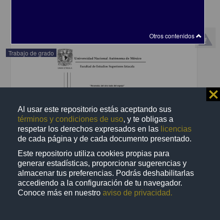
share
Otros contenidos
Trabajo de grado
⨯
Al usar este repositorio estás aceptando sus
términos y condiciones de uso
, y te obligas a
respetar los derechos expresados en las
licencias
de cada página y de cada documento presentado.
Este repositorio utiliza cookies propias para
generar estadísticas, proporcionar sugerencias y
almacenar tus preferencias. Podrás deshabilitarlas
accediendo a la configuración de tu navegador.
Conoce más en nuestro
aviso de privacidad.
Anorexia : del otro lado del espejo
Narváez Jurado, Rocío
2014