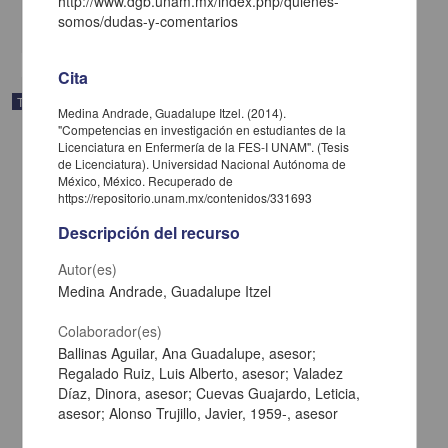
http://www.dgb.unam.mx/index.php/quienes-
somos/dudas-y-comentarios
share
Cita
Trabajo de grado
Medina Andrade, Guadalupe Itzel. (2014).
"Competencias en investigación en estudiantes de la
Licenciatura en Enfermería de la FES-I UNAM". (Tesis
de Licenciatura). Universidad Nacional Autónoma de
México, México. Recuperado de
https://repositorio.unam.mx/contenidos/331693
Descripción del recurso
Autor(es)
Medina Andrade, Guadalupe Itzel
Colaborador(es)
Ballinas Aguilar, Ana Guadalupe, asesor;
Regalado Ruiz, Luis Alberto, asesor; Valadez
Díaz, Dinora, asesor; Cuevas Guajardo, Leticia,
Varones víctimas de violencia por parte de sus mujeres ... ¿qué
dicen ellas?
asesor; Alonso Trujillo, Javier, 1959-, asesor
Pérez Gómez, Paulina