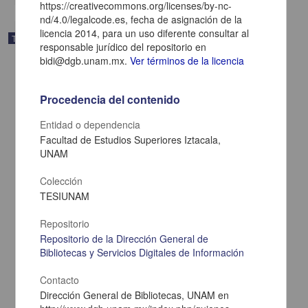
https://creativecommons.org/licenses/by-nc-
nd/4.0/legalcode.es, fecha de asignación de la
licencia 2014, para un uso diferente consultar al
Trabajo de grado
responsable jurídico del repositorio en
bidi@dgb.unam.mx.
Ver términos de la licencia
Procedencia del contenido
Entidad o dependencia
Facultad de Estudios Superiores Iztacala,
UNAM
Colección
TESIUNAM
Repositorio
Repositorio de la Dirección General de
Experiencias y significados de la primera introducción pene-ano en
varones homosexuales : implicaciones en la vida sexual, erótica y
Bibliotecas y Servicios Digitales de Información
afectiva
Gómez Zarco, Alberto
Contacto
2014
Dirección General de Bibliotecas, UNAM en
Medicina y Ciencias de la Salud