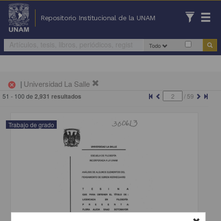
Repositorio Institucional de la UNAM
Todo
|
Universidad La Salle
cancel
51 - 100 de
2,931 resultados
/
59
Trabajo de grado