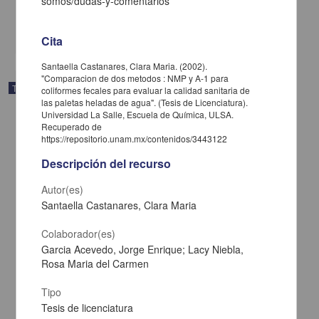
somos/dudas-y-comentarios
Biología y Química
share
Cita
Santaella Castanares, Clara Maria. (2002).
"Comparacion de dos metodos : NMP y A-1 para
Trabajo de grado
coliformes fecales para evaluar la calidad sanitaria de
las paletas heladas de agua". (Tesis de Licenciatura).
Universidad La Salle, Escuela de Química, ULSA.
Recuperado de
https://repositorio.unam.mx/contenidos/3443122
Descripción del recurso
Autor(es)
Santaella Castanares, Clara Maria
Colaborador(es)
Garcia Acevedo, Jorge Enrique; Lacy Niebla,
Rosa Maria del Carmen
Tipo
Analisis de las presiones del agua en el nucleo impermeable de la
Tesis de licenciatura
Presa Falcon, Tamaulipas