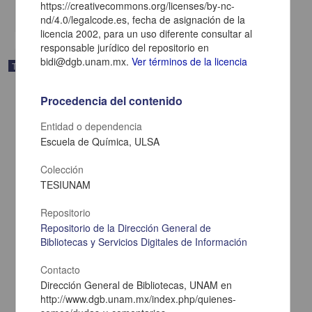
https://creativecommons.org/licenses/by-nc-
share
nd/4.0/legalcode.es, fecha de asignación de la
licencia 2002, para un uso diferente consultar al
responsable jurídico del repositorio en
bidi@dgb.unam.mx.
Ver términos de la licencia
Trabajo de grado
Procedencia del contenido
Entidad o dependencia
Escuela de Química, ULSA
Colección
TESIUNAM
Repositorio
Repositorio de la Dirección General de
Bibliotecas y Servicios Digitales de Información
Contacto
Validacion del proceso de llenado simulado simultaneo en lineas
de produccion de polvo esteriles
Dirección General de Bibliotecas, UNAM en
Roussell Martinez, Hugo
http://www.dgb.unam.mx/index.php/quienes-
2003