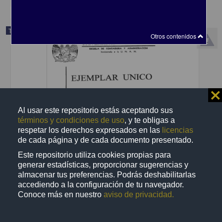
Trabajo de grado
Otros contenidos
⨯
Al usar este repositorio estás aceptando sus
términos y condiciones de uso
, y te obligas a
respetar los derechos expresados en las
licencias
de cada página y de cada documento presentado.
Este repositorio utiliza cookies propias para
generar estadísticas, proporcionar sugerencias y
almacenar tus preferencias. Podrás deshabilitarlas
Manual de organizacion y procedimientos para la Escuela de
Contaduria y Administracion en una institucion de educacion
accediendo a la configuración de tu navegador.
superior
Conoce más en nuestro
aviso de privacidad.
Cisneros Perez, Maria de la Luz
2002
Ciencias Sociales y Económicas