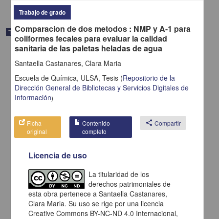
Trabajo de grado
Comparacion de dos metodos : NMP y A-1 para
Trabajo de grado
coliformes fecales para evaluar la calidad
sanitaria de las paletas heladas de agua
Santaella Castanares, Clara Maria
Escuela de Química, ULSA,
Tesis
(
Repositorio de la
Dirección General de Bibliotecas y Servicios Digitales de
Información
)
Ficha
Contenido
share
Compartir
original
completo
Licencia de uso
La titularidad de los
La administración de propiedad en condominio de inmuebles para
derechos patrimoniales de
el Distrito Federal
esta obra pertenece a Santaella Castanares,
Barrios Fletes, Gerardo
2003
Clara Maria. Su uso se rige por una licencia
Ciencias Sociales y Económicas
Creative Commons BY-NC-ND 4.0 Internacional,