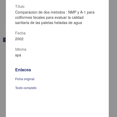
Hernandez Romero, Gerardo Francisco
Título
2003
Ingenierías
Comparacion de dos metodos : NMP y A-1 para
coliformes fecales para evaluar la calidad
share
sanitaria de las paletas heladas de agua
Fecha
2002
Trabajo de grado
Idioma
spa
Enlaces
Ficha original
Texto completo
El contrato consigo mismo o autocontrato